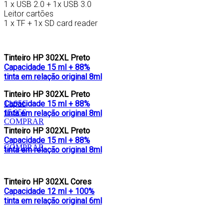
1 x USB 2.0 + 1x USB 3.0
Leitor cartões
1 x TF + 1x SD card reader
Tinteiro HP 302XL Preto
Capacidade 15 ml + 88%
tinta em relação original 8ml
Tinteiro HP 302XL Preto
Capacidade 15 ml + 88%
11.95€
15.95€
tinta em relação original 8ml
COMPRAR
Tinteiro HP 302XL Preto
Capacidade 15 ml + 88%
COMPRAR
tinta em relação original 8ml
Tinteiro HP 302XL Cores
Capacidade 12 ml + 100%
tinta em relação original 6ml