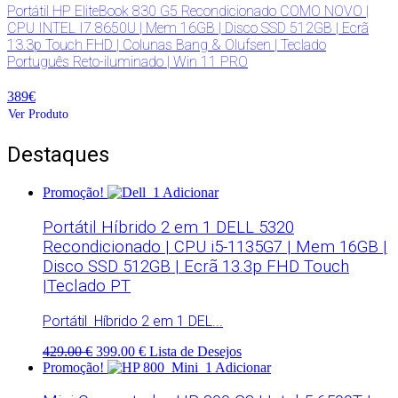
Portátil HP EliteBook 830 G5 Recondicionado COMO NOVO |
CPU INTEL I7 8650U | Mem 16GB | Disco SSD 512GB | Ecrã
13.3p Touch FHD | Colunas Bang & Olufsen | Teclado
Português Reto-iluminado | Win 11 PRO
389€
Ver Produto
Destaques
Promoção!
Adicionar
Portátil Híbrido 2 em 1 DELL 5320
Recondicionado | CPU i5-1135G7 | Mem 16GB |
Disco SSD 512GB | Ecrã 13.3p FHD Touch
|Teclado PT
Portátil Híbrido 2 em 1 DEL...
429.00 €
399.00 €
Lista de Desejos
Promoção!
Adicionar