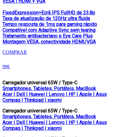
VESA | HDMI + VGA
FixedExpression=Ecrã IPS FullHD de 23,8p
Taxa de atualização de 120Hz ultra fluida
Tempo resposta de 1ms para gaming rápido
Compatível com Adaptive Sync sem tearing
Tratamento antibacteriano e Eye Care Plus
Montagem VESA, conectividade HDMI/VGA
COMPRAR
99€
Carregador universal 65W / Type-C
Smartphones, Tabletes, Portáteis, MacBook
Acer | Dell | Huawei | Lenovo | HP | Apple | Asus
Compaq | Thinkpad | xiaomi
Carregador universal 65W / Type-C
Smartphones, Tabletes, Portáteis, MacBook
Acer | Dell | Huawei | Lenovo | HP | Apple | Asus
Compaq | Thinkpad | xiaomi