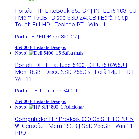
Portátil HP EliteBook 850 G7 | INTEL i5 10310U
| Mem 16GB | Disco SSD 240GB | Ecrã 15.6p
Touch FullHD | Teclado PT | Win 11
Portátil HP EliteBook 850 G7 | ...
459.00 €
Lista de Desejos
Novo!
Saiba mais
Portátil DELL Latitude 5400 | CPU i5-8265U |
Mem 8GB | Disco SSD 256GB | Ecrã 14p FHD |
Win 11
Portátil DELL Latitude 5400 |In...
269.00 €
Lista de Desejos
Novo!
Adicionar
Computador HP Prodesk 800 G5 SFF | CPU i5-
9º Geração | Mem 16GB | SSD 256GB | Win 11
PRO