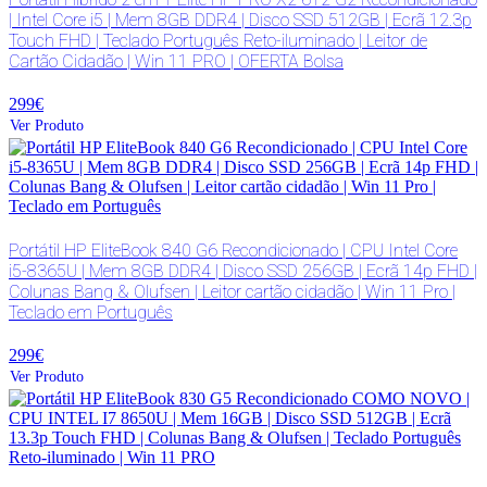
| Intel Core i5 | Mem 8GB DDR4 | Disco SSD 512GB | Ecrã 12.3p
Touch FHD | Teclado Português Reto-iluminado | Leitor de
Cartão Cidadão | Win 11 PRO | OFERTA Bolsa
299€
Ver Produto
Portátil HP EliteBook 840 G6 Recondicionado | CPU Intel Core
i5-8365U | Mem 8GB DDR4 | Disco SSD 256GB | Ecrã 14p FHD |
Colunas Bang & Olufsen | Leitor cartão cidadão | Win 11 Pro |
Teclado em Português
299€
Ver Produto