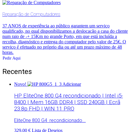
Reparação de Computadores
37 ANOS de experiência ao público garantem um serviço
qualificado, no qual disponibilizamos a deslocação a casa do cliente
num raio de -+ 15Km no grande Porto, em que está incluída a
recolha, diagnóstico e entrega do computador pelo valor de 25€. O
serviço é efetuado no próprio dia ou até um prazo máximo de 48
horas.
Pedir Aqui
Recentes
Novo!
Adicionar
HP EliteOne 800 G4 recondicionado | Intel i5-
8400 | Mem 16GB DDR4 | SSD 240GB | Ecrã
23.8p FHD | WIN 11 PRO
EliteOne 800 G4 recondicionado...
329.00 €
Lista de Desejos