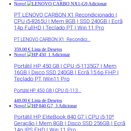
Novo!
Adicionar
PT LENOVO CARBON X1 Recondicionado |
CPU i5-8265U | Mem 8GB | SSD 240GB | Ecrã
14p FullHD | Teclado PT | Win 11 Pro
PT LENOVO CARBON X1 Recondici...
359.00 €
Lista de Desejos
Novo!
Adicionar
Portátil HP 450 G8 | CPU i5-1135G7 | Mem
16GB | Disco SSD 240GB | Ecrã 15.6p FHP |
Teclado PT |Win11 Pro
Portátil HP 450 G8 | CPU i5-113...
449.00 €
Lista de Desejos
Novo!
Adicionar
Portátil HP EliteBook 840 G7 | CPU i5-10º
Geração | Mem 8GB | Disco SSD 256GB | Ecrã
14p IPS FHD | Win 11 Pro