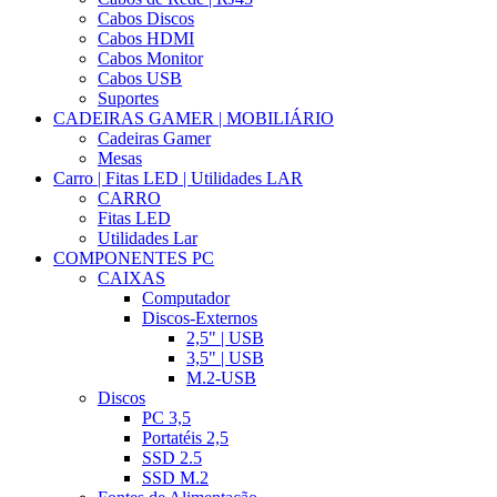
Cabos Discos
Cabos HDMI
Cabos Monitor
Cabos USB
Suportes
CADEIRAS GAMER | MOBILIÁRIO
Cadeiras Gamer
Mesas
Carro | Fitas LED | Utilidades LAR
CARRO
Fitas LED
Utilidades Lar
COMPONENTES PC
CAIXAS
Computador
Discos-Externos
2,5" | USB
3,5" | USB
M.2-USB
Discos
PC 3,5
Portatéis 2,5
SSD 2.5
SSD M.2