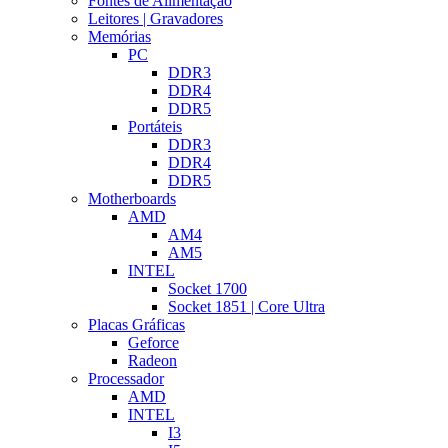
Fontes de Alimentação
Leitores | Gravadores
Memórias
PC
DDR3
DDR4
DDR5
Portáteis
DDR3
DDR4
DDR5
Motherboards
AMD
AM4
AM5
INTEL
Socket 1700
Socket 1851 | Core Ultra
Placas Gráficas
Geforce
Radeon
Processador
AMD
INTEL
I3