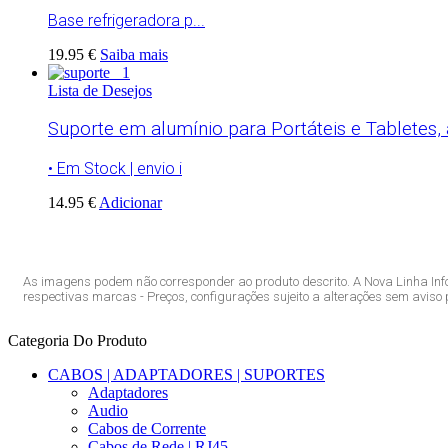
Base refrigeradora p...
19.95 €
Saiba mais
Lista de Desejos
Suporte em alumínio para Portáteis e Tabletes, a
• Em Stock | envio i
14.95 €
Adicionar
As imagens podem não corresponder ao produto descrito. A Nova Linha Inf
respectivas marcas - Preços, configurações sujeito a alterações sem aviso p
Categoria Do Produto
CABOS | ADAPTADORES | SUPORTES
Adaptadores
Audio
Cabos de Corrente
Cabos de Rede | RJ45