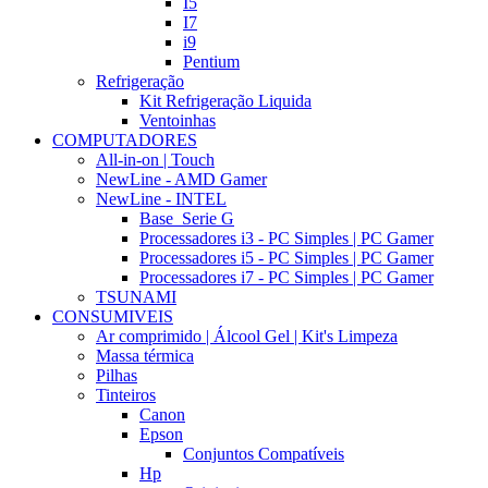
I5
I7
i9
Pentium
Refrigeração
Kit Refrigeração Liquida
Ventoinhas
COMPUTADORES
All-in-on | Touch
NewLine - AMD Gamer
NewLine - INTEL
Base_Serie G
Processadores i3 - PC Simples | PC Gamer
Processadores i5 - PC Simples | PC Gamer
Processadores i7 - PC Simples | PC Gamer
TSUNAMI
CONSUMIVEIS
Ar comprimido | Álcool Gel | Kit's Limpeza
Massa térmica
Pilhas
Tinteiros
Canon
Epson
Conjuntos Compatíveis
Hp