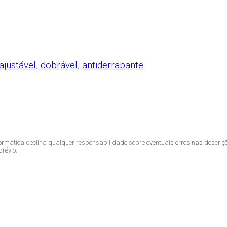
justável, dobrável, antiderrapante
ormática declina qualquer responsabilidade sobre eventuais erros nas descriç
révio.