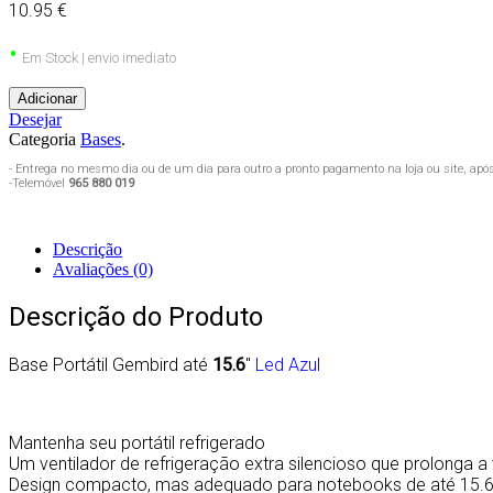
10.95 €
•
Em Stock | envio imediato
Adicionar
Desejar
Categoria
Bases
.
- Entrega no mesmo dia ou de um dia para outro a pronto pagamento na loja ou site, ap
-Telemóvel
965 880 019
Descrição
Avaliações (0)
Descrição do Produto
Base Portátil Gembird até
15.6
″
Led Azul
Mantenha seu portátil refrigerado
Um ventilador de refrigeração extra silencioso que prolonga a 
Design compacto, mas adequado para notebooks de até 15.6