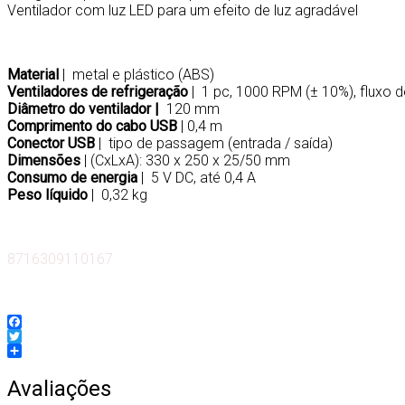
Ventilador com luz LED para um efeito de luz agradável
Material
| metal e plástico (ABS)
Ventiladores de refrigeração
| 1 pc, 1000 RPM (± 10%), fluxo 
Diâmetro do ventilador |
120 mm
Comprimento do cabo USB
| 0,4 m
Conector USB
| tipo de passagem (entrada / saída)
Dimensões
| (CxLxA): 330 x 250 x 25/50 mm
Consumo de energia
| 5 V DC, até 0,4 A
Peso líquido
| 0,32 kg
8716309110167
Facebook
Twitter
Partilhar
Avaliações