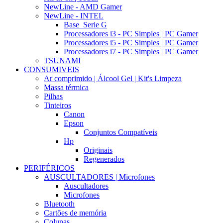
NewLine - AMD Gamer
NewLine - INTEL
Base_Serie G
Processadores i3 - PC Simples | PC Gamer
Processadores i5 - PC Simples | PC Gamer
Processadores i7 - PC Simples | PC Gamer
TSUNAMI
CONSUMIVEIS
Ar comprimido | Álcool Gel | Kit's Limpeza
Massa térmica
Pilhas
Tinteiros
Canon
Epson
Conjuntos Compatíveis
Hp
Originais
Regenerados
PERIFÉRICOS
AUSCULTADORES | Microfones
Auscultadores
Microfones
Bluetooth
Cartões de memória
Colunas