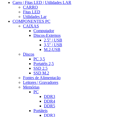
Carro | Fitas LED | Utilidades LAR
CARRO
Fitas LED
Utilidades Lar
COMPONENTES PC
CAIXAS
Computador
Discos-Externos
2,5" | USB
3,5" | USB
M.2-USB
Discos
PC 3,5
Portatéis 2,5
SSD 2.5
SSD M.2
Fontes de Alimentação
Leitores | Gravadores
Memórias
PC
DDR3
DDR4
DDR5
Portáteis
DDR3