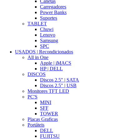
Canetas
Carregadores
Power Banks
Suportes
TABLET
Chuwi
Lenovo
Samsung
SPC
USADOS | Recondicionados
All in One
Apple | iMACS
HP | DELL
DISCOS
Discos 2.5" | SATA
Discos 2.5" | USB
Monitores TFT LED
PC'S
MINI
SFF
TOWER
Placas Graficas
Portáteis
DELL
FUJITSU