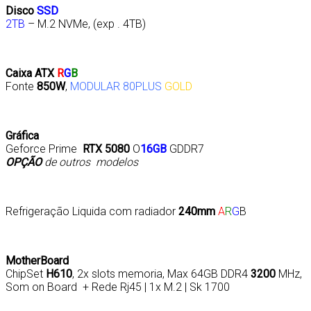
Disco
SSD
2TB
– M.2 NVMe, (exp . 4TB)
Caixa ATX
R
G
B
Fonte
850W
,
MODULAR 80PLUS
GOLD
Gráfica
Geforce Prime
RTX 5080
O
16GB
GDDR7
OPÇÃO
de outros modelos
Refrigeração Liquida com radiador
240mm
A
R
G
B
MotherBoard
ChipSet
H610
, 2x slots memoria, Max 64GB DDR4
3200
MHz,
Som on Board + Rede Rj45 | 1x M.2 | Sk 1700