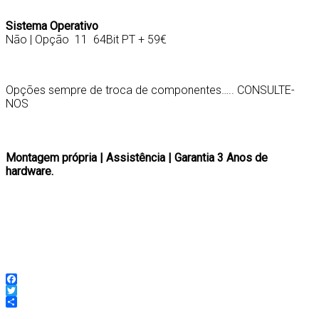
Sistema Operativo
Não | Opção 11 64Bit PT + 59€
Opções sempre de troca de componentes…..
CONSULTE-
NOS
Montagem própria | Assistência | Garantia 3 Anos de
hardware.
COO-CHA-GA250-0 / 8436556143113 | F-COO-FACPO-750 | Cpu- 5032037278485| Mb-
4711081565499 | M-765441647794 | S-4711430802817/
0740617344783 | G-
4711387837788 | REF.L.- COO-KRL240-4-ARB / 8436624420139
Facebook
Twitter
Partilhar