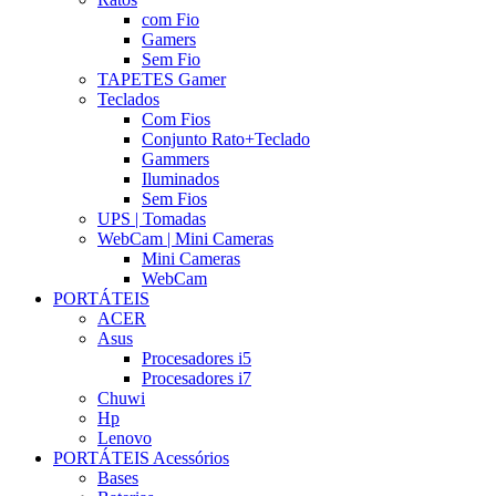
com Fio
Gamers
Sem Fio
TAPETES Gamer
Teclados
Com Fios
Conjunto Rato+Teclado
Gammers
Iluminados
Sem Fios
UPS | Tomadas
WebCam | Mini Cameras
Mini Cameras
WebCam
PORTÁTEIS
ACER
Asus
Procesadores i5
Procesadores i7
Chuwi
Hp
Lenovo
PORTÁTEIS Acessórios
Bases