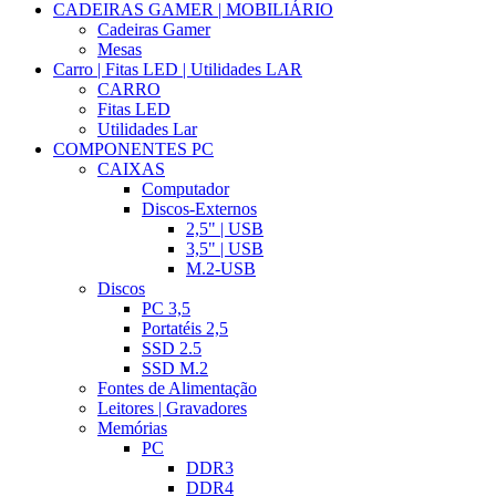
CADEIRAS GAMER | MOBILIÁRIO
Cadeiras Gamer
Mesas
Carro | Fitas LED | Utilidades LAR
CARRO
Fitas LED
Utilidades Lar
COMPONENTES PC
CAIXAS
Computador
Discos-Externos
2,5" | USB
3,5" | USB
M.2-USB
Discos
PC 3,5
Portatéis 2,5
SSD 2.5
SSD M.2
Fontes de Alimentação
Leitores | Gravadores
Memórias
PC
DDR3
DDR4