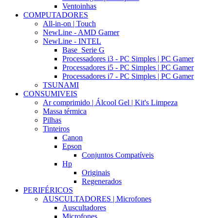
Ventoinhas
COMPUTADORES
All-in-on | Touch
NewLine - AMD Gamer
NewLine - INTEL
Base_Serie G
Processadores i3 - PC Simples | PC Gamer
Processadores i5 - PC Simples | PC Gamer
Processadores i7 - PC Simples | PC Gamer
TSUNAMI
CONSUMIVEIS
Ar comprimido | Álcool Gel | Kit's Limpeza
Massa térmica
Pilhas
Tinteiros
Canon
Epson
Conjuntos Compatíveis
Hp
Originais
Regenerados
PERIFÉRICOS
AUSCULTADORES | Microfones
Auscultadores
Microfones