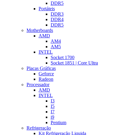
DDR5
Portáteis
DDR3
DDR4
DDR5
Motherboards
AMD
AM4
AM5
INTEL
Socket 1700
Socket 1851 | Core Ultra
Placas Gráficas
Geforce
Radeon
Processador
AMD
INTEL
I3
I5
I7
i9
Pentium
Refrigeração
Kit Refrigeração Liquida