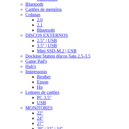
Bluetooth
Cartões de memória
Colunas
2.0
2.1
Bluetooth
DISCOS EXTERNOS
2.5" | USB
3.5" | USB
Mini SSD-M.2 | USB
Docking Station discos Sata 2.5-3.5
Game Pad's
Hub's
Impressoras
Brother
Epson
Hp
Leitores de cartões
PC 3.5"
USB
MONITORES
22"
24"
27"
29" | 32" | 34"