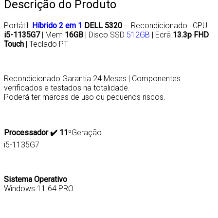
Descrição do Produto
Portátil
Híbrido 2 em 1
DELL 5320
– Recondicionado | CPU
i5-1135G7
| Mem
16GB
| Disco SSD
512GB
| Ecrã
13.3p FHD
Touch
| Teclado PT
Recondicionado Garantia 24 Meses | Componentes
verificados e testados na totalidade.
Poderá ter marcas de uso ou pequenos riscos.
Processador ✔️ 11
ºGeração
i5-1135G7
Sistema Operativo
Windows 11 64 PRO