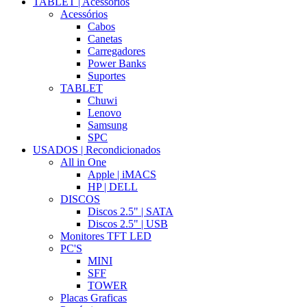
TABLET | Acessórios
Acessórios
Cabos
Canetas
Carregadores
Power Banks
Suportes
TABLET
Chuwi
Lenovo
Samsung
SPC
USADOS | Recondicionados
All in One
Apple | iMACS
HP | DELL
DISCOS
Discos 2.5" | SATA
Discos 2.5" | USB
Monitores TFT LED
PC'S
MINI
SFF
TOWER
Placas Graficas