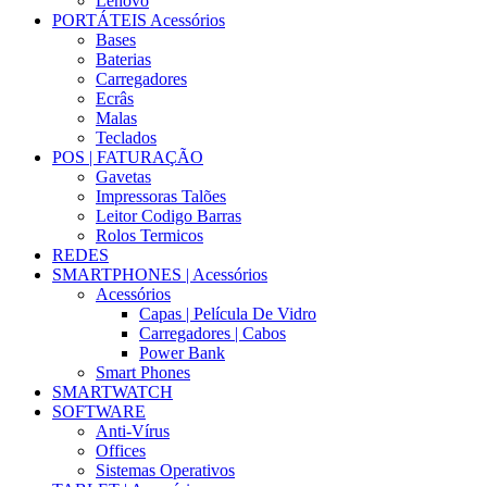
Lenovo
PORTÁTEIS Acessórios
Bases
Baterias
Carregadores
Ecrâs
Malas
Teclados
POS | FATURAÇÃO
Gavetas
Impressoras Talões
Leitor Codigo Barras
Rolos Termicos
REDES
SMARTPHONES | Acessórios
Acessórios
Capas | Película De Vidro
Carregadores | Cabos
Power Bank
Smart Phones
SMARTWATCH
SOFTWARE
Anti-Vírus
Offices
Sistemas Operativos