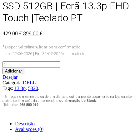
SSD 512GB | Ecrã 13.3p FHD
Touch |Teclado PT
429.00 €
399.00 €
•
Disponível
online
📞
ligar para confirmação.
Inicio 22-06-2026 | Fim 31-07-2026 ou fim stock
Adicionar
Desejar
Categoria
DELL
.
Tags:
13.3p
,
5320
.
- Entrega no mesmo dia ou de um dia para outro a pronto pagamento na loja ou site,
após a confirmação da encomenda e
confirmação de Stock
.
-Telemóvel
965 880 019
Descrição
Avaliações (0)