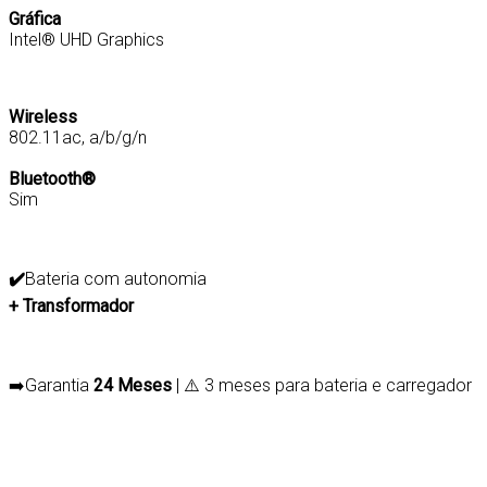
Gráfica
Intel® UHD Graphics
Wireless
802.11ac, a/b/g/n
Bluetooth®
Sim
✔️
Bateria com autonomia
+ Transformador
➡️Garantia
24 Meses
| ⚠️ 3 meses para bateria e carregador
G-RE-532005