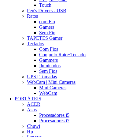
Touch
Pen's Drivers - USB
Ratos
com Fio
Gamers
Sem Fio
TAPETES Gamer
Teclados
Com Fios
Conjunto Rato+Teclado
Gammers
Iluminados
Sem Fios
UPS | Tomadas
WebCam | Mini Cameras
Mini Cameras
WebCam
PORTÁTEIS
ACER
Asus
Procesadores i5
Procesadores i7
Chuwi
Hp