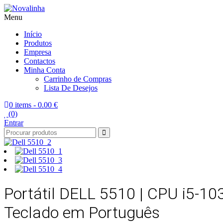
Menu
Novalinha
Informatica
Início
Produtos
Empresa
Contactos
Minha Conta
Carrinho de Compras
Lista De Desejos
0 items -
0.00 €
(0)
Entrar
Portátil DELL 5510 | CPU i5-10
Teclado em Português