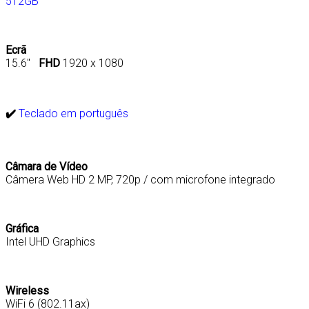
512GB
Ecrã
15.6″
FHD
1920 x 1080
✔️
Teclado em português
Câmara de Vídeo
Câmera Web HD 2 MP, 720p / com microfone integrado
Gráfica
Intel UHD Graphics
Wireless
WiFi 6 (802.11ax)