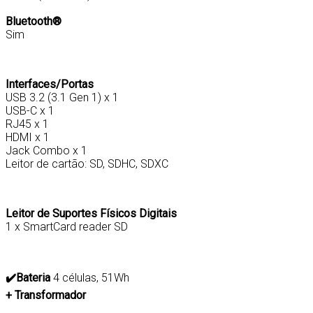
Bluetooth®
Sim
Interfaces/Portas
USB 3.2 (3.1 Gen 1) x 1
USB-C x 1
RJ45 x 1
HDMI x 1
Jack Combo x 1
Leitor de cartão: SD, SDHC, SDXC
Leitor de Suportes Físicos Digitais
1 x SmartCard reader SD
✔️
Bateria
4 células, 51Wh
+ Transformador