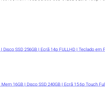
 | Disco SSD 256GB | Ecrã 14p FULLHD | Teclado em P
 | Mem 16GB | Disco SSD 240GB | Ecrã 15.6p Touch Ful