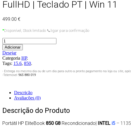
FullHD | Teclado PT | Win 11
499.00 €
•
Disponível, Stock limitado
📞
ligar para confirmação
Adicionar
Desejar
Categoria
HP
.
Tags:
15.6
,
850
.
- Entrega no mesmo dia ou de um dia para outro a pronto pagamento na loja ou site, ap
-Telemóvel
965 880 019
Descrição
Avaliações (0)
Descrição do Produto
Portátil HP EliteBook
850 G8
Recondicionado
|
INTEL
i5
– 113