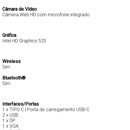
Câmara de Vídeo
Câmera Web HD com microfone integrado
Gráfica
Intel HD Graphics 520
Wireless
Sim
Bluetooth®
Sim
Interfaces/Portas
1 x TIPO C | Porta de carregamento USB-C
2 × USB
1 x DP
1 x VGA