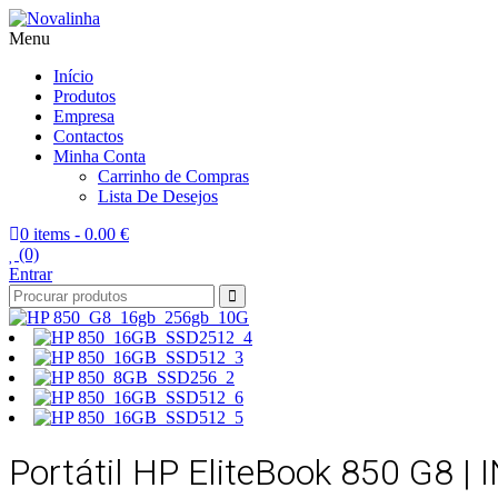
Menu
Novalinha
Informatica
Início
Produtos
Empresa
Contactos
Minha Conta
Carrinho de Compras
Lista De Desejos
0 items -
0.00 €
(0)
Entrar
Portátil HP EliteBook 850 G8 |