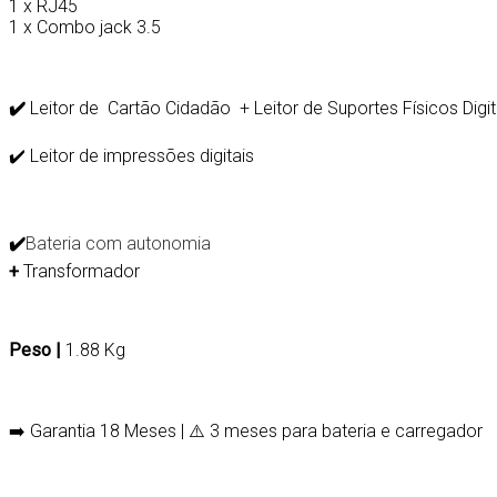
1 x RJ45
1 x Combo jack 3.5
✔️
Leitor de
Cartão Cidadão + Leitor de Suportes Físicos Digi
✔️ Leitor de impressões digitais
✔️
Bateria com autonomia
+
Transformador
Peso |
1.88 Kg
➡️ Garantia 18 Meses | ⚠️ 3 meses para bateria e carregador