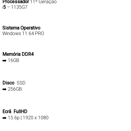
Processador
11º Geração
i
5
– 1135G7
Sistema Operativo
Windows 11 64 PRO
Memória DDR4
➡️
16GB
Disco
SSD
➡️ 256GB
Ecrã FullHD
➡️ 15.6p | 1920 x 1080