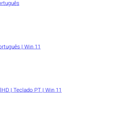
ortuguês
ortuguês | Win 11
lHD | Teclado PT | Win 11