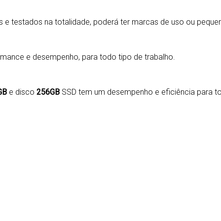
 e testados na totalidade
, p
oderá ter marcas de uso ou pequen
rmance e desempenho, para todo tipo de trabalho.
GB
e disco
256GB
SSD tem um desempenho e eficiência para to