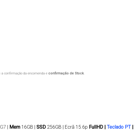
ós a confirmação da encomenda e
confirmação de Stock
.
5G7
|
Mem
16GB |
SSD
256GB | Ecrã 15.6p
FullHD |
Teclado PT
|