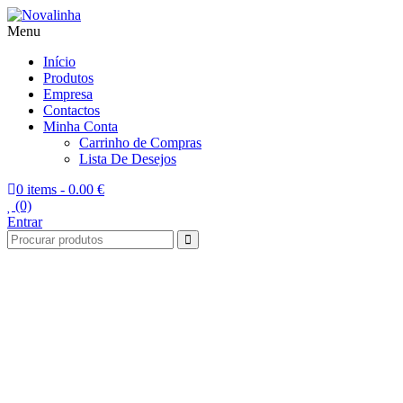
Menu
Novalinha
Informatica
Início
Produtos
Empresa
Contactos
Minha Conta
Carrinho de Compras
Lista De Desejos
0 items -
0.00 €
(0)
Entrar