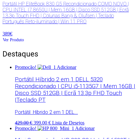
Portátil HP EliteBook 830 G5 Recondicionado COMO NOVO |
CPU INTEL I7 8650U | Mem 16GB | Disco SSD 512GB | Ecrã
13.3p Touch FHD | Colunas Bang & Olufsen | Teclado
Português Reto-iluminado | Win 11 PRO
389€
Ver Produto
Destaques
Promoção!
Adicionar
Portátil Híbrido 2 em 1 DELL 5320
Recondicionado | CPU i5-1135G7 | Mem 16GB |
Disco SSD 512GB | Ecrã 13.3p FHD Touch
|Teclado PT
Portátil Híbrido 2 em 1 DEL...
429.00 €
399.00 €
Lista de Desejos
Promoção!
Adicionar