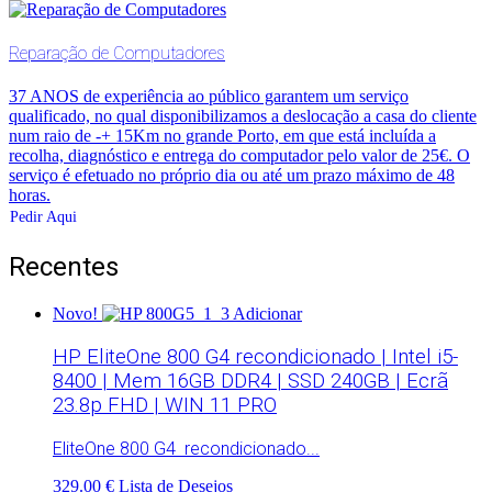
Reparação de Computadores
37 ANOS de experiência ao público garantem um serviço
qualificado, no qual disponibilizamos a deslocação a casa do cliente
num raio de -+ 15Km no grande Porto, em que está incluída a
recolha, diagnóstico e entrega do computador pelo valor de 25€. O
serviço é efetuado no próprio dia ou até um prazo máximo de 48
horas.
Pedir Aqui
Recentes
Novo!
Adicionar
HP EliteOne 800 G4 recondicionado | Intel i5-
8400 | Mem 16GB DDR4 | SSD 240GB | Ecrã
23.8p FHD | WIN 11 PRO
EliteOne 800 G4 recondicionado...
329.00 €
Lista de Desejos