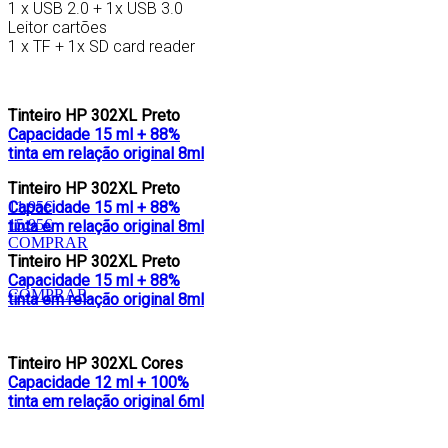
1 x USB 2.0 + 1x USB 3.0
Leitor cartões
1 x TF + 1x SD card reader
Tinteiro HP 302XL Preto
Capacidade 15 ml + 88%
tinta em relação original 8ml
Tinteiro HP 302XL Preto
Capacidade 15 ml + 88%
11.95€
15.95€
tinta em relação original 8ml
COMPRAR
Tinteiro HP 302XL Preto
Capacidade 15 ml + 88%
COMPRAR
tinta em relação original 8ml
Tinteiro HP 302XL Cores
Capacidade 12 ml + 100%
tinta em relação original 6ml