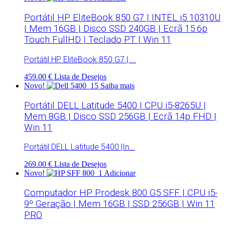
Portátil HP EliteBook 850 G7 | INTEL i5 10310U
| Mem 16GB | Disco SSD 240GB | Ecrã 15.6p
Touch FullHD | Teclado PT | Win 11
Portátil HP EliteBook 850 G7 | ...
459.00 €
Lista de Desejos
Novo!
Saiba mais
Portátil DELL Latitude 5400 | CPU i5-8265U |
Mem 8GB | Disco SSD 256GB | Ecrã 14p FHD |
Win 11
Portátil DELL Latitude 5400 |In...
269.00 €
Lista de Desejos
Novo!
Adicionar
Computador HP Prodesk 800 G5 SFF | CPU i5-
9º Geração | Mem 16GB | SSD 256GB | Win 11
PRO