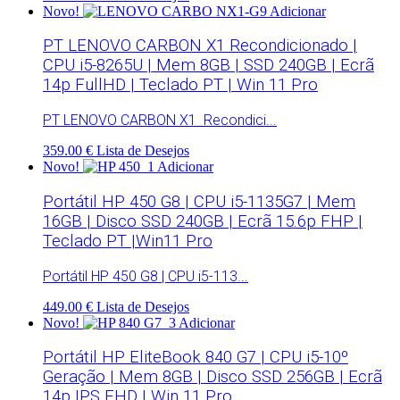
Novo!
Adicionar
PT LENOVO CARBON X1 Recondicionado |
CPU i5-8265U | Mem 8GB | SSD 240GB | Ecrã
14p FullHD | Teclado PT | Win 11 Pro
PT LENOVO CARBON X1 Recondici...
359.00 €
Lista de Desejos
Novo!
Adicionar
Portátil HP 450 G8 | CPU i5-1135G7 | Mem
16GB | Disco SSD 240GB | Ecrã 15.6p FHP |
Teclado PT |Win11 Pro
Portátil HP 450 G8 | CPU i5-113...
449.00 €
Lista de Desejos
Novo!
Adicionar
Portátil HP EliteBook 840 G7 | CPU i5-10º
Geração | Mem 8GB | Disco SSD 256GB | Ecrã
14p IPS FHD | Win 11 Pro