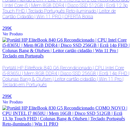
| Intel Core i5 | Mem 8GB DDR4 | Disco SSD 512GB | Ecrã 12.3p
Touch FHD | Teclado Português Reto-iluminado | Leitor de
Cartão Cidadão | Win 11 PRO | OFERTA Bolsa
299€
Ver Produto
Portátil HP EliteBook 840 G6 Recondicionado | CPU Intel Core
i5-8365U | Mem 8GB DDR4 | Disco SSD 256GB | Ecrã 14p FHD |
Colunas Bang & Olufsen | Leitor cartão cidadão | Win 11 Pro |
Teclado em Português
299€
Ver Produto