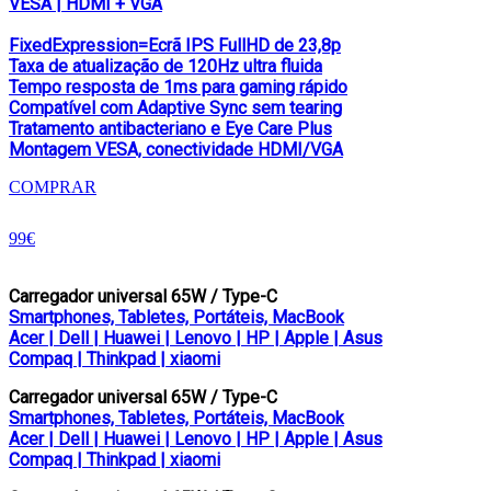
VESA | HDMI + VGA
FixedExpression=Ecrã IPS FullHD de 23,8p
Taxa de atualização de 120Hz ultra fluida
Tempo resposta de 1ms para gaming rápido
Compatível com Adaptive Sync sem tearing
Tratamento antibacteriano e Eye Care Plus
Montagem VESA, conectividade HDMI/VGA
COMPRAR
99€
Carregador universal 65W / Type-C
Smartphones, Tabletes, Portáteis, MacBook
Acer | Dell | Huawei | Lenovo | HP | Apple | Asus
Compaq | Thinkpad | xiaomi
Carregador universal 65W / Type-C
Smartphones, Tabletes, Portáteis, MacBook
Acer | Dell | Huawei | Lenovo | HP | Apple | Asus
Compaq | Thinkpad | xiaomi