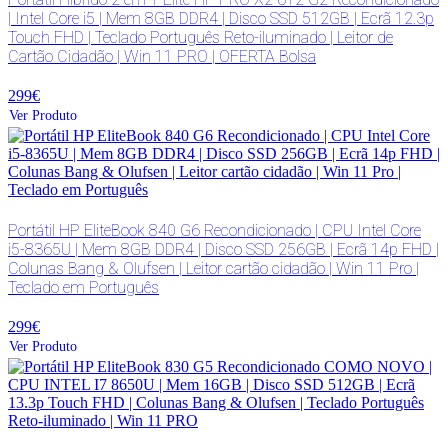
| Intel Core i5 | Mem 8GB DDR4 | Disco SSD 512GB | Ecrã 12.3p
Touch FHD | Teclado Português Reto-iluminado | Leitor de
Cartão Cidadão | Win 11 PRO | OFERTA Bolsa
299€
Ver Produto
Portátil HP EliteBook 840 G6 Recondicionado | CPU Intel Core
i5-8365U | Mem 8GB DDR4 | Disco SSD 256GB | Ecrã 14p FHD |
Colunas Bang & Olufsen | Leitor cartão cidadão | Win 11 Pro |
Teclado em Português
299€
Ver Produto