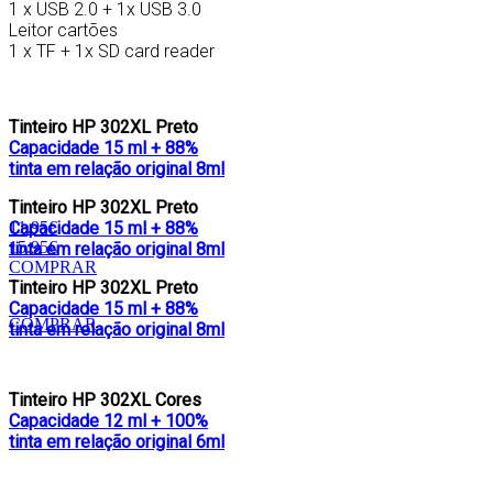
1 x USB 2.0 + 1x USB 3.0
Leitor cartões
1 x TF + 1x SD card reader
Tinteiro HP 302XL Preto
Capacidade 15 ml + 88%
tinta em relação original 8ml
Tinteiro HP 302XL Preto
Capacidade 15 ml + 88%
11.95€
15.95€
tinta em relação original 8ml
COMPRAR
Tinteiro HP 302XL Preto
Capacidade 15 ml + 88%
COMPRAR
tinta em relação original 8ml
Tinteiro HP 302XL Cores
Capacidade 12 ml + 100%
tinta em relação original 6ml