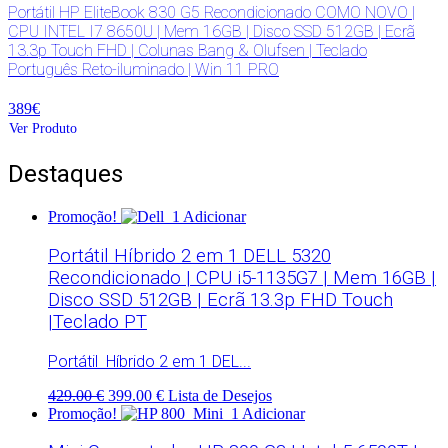
Portátil HP EliteBook 830 G5 Recondicionado COMO NOVO |
CPU INTEL I7 8650U | Mem 16GB | Disco SSD 512GB | Ecrã
13.3p Touch FHD | Colunas Bang & Olufsen | Teclado
Português Reto-iluminado | Win 11 PRO
389€
Ver Produto
Destaques
Promoção!
Adicionar
Portátil Híbrido 2 em 1 DELL 5320
Recondicionado | CPU i5-1135G7 | Mem 16GB |
Disco SSD 512GB | Ecrã 13.3p FHD Touch
|Teclado PT
Portátil Híbrido 2 em 1 DEL...
429.00 €
399.00 €
Lista de Desejos
Promoção!
Adicionar