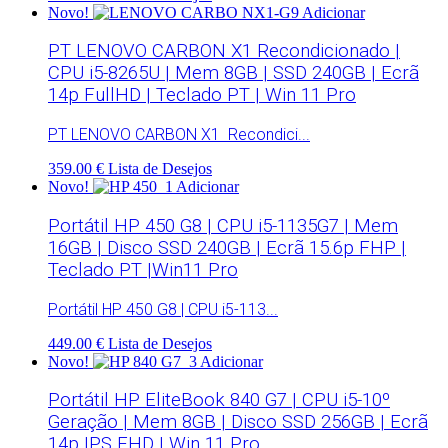
Novo!
Adicionar
PT LENOVO CARBON X1 Recondicionado |
CPU i5-8265U | Mem 8GB | SSD 240GB | Ecrã
14p FullHD | Teclado PT | Win 11 Pro
PT LENOVO CARBON X1 Recondici...
359.00 €
Lista de Desejos
Novo!
Adicionar
Portátil HP 450 G8 | CPU i5-1135G7 | Mem
16GB | Disco SSD 240GB | Ecrã 15.6p FHP |
Teclado PT |Win11 Pro
Portátil HP 450 G8 | CPU i5-113...
449.00 €
Lista de Desejos
Novo!
Adicionar
Portátil HP EliteBook 840 G7 | CPU i5-10º
Geração | Mem 8GB | Disco SSD 256GB | Ecrã
14p IPS FHD | Win 11 Pro