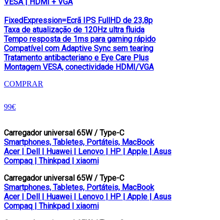
VESA | HDMI + VGA
FixedExpression=Ecrã IPS FullHD de 23,8p
Taxa de atualização de 120Hz ultra fluida
Tempo resposta de 1ms para gaming rápido
Compatível com Adaptive Sync sem tearing
Tratamento antibacteriano e Eye Care Plus
Montagem VESA, conectividade HDMI/VGA
COMPRAR
99€
Carregador universal 65W / Type-C
Smartphones, Tabletes, Portáteis, MacBook
Acer | Dell | Huawei | Lenovo | HP | Apple | Asus
Compaq | Thinkpad | xiaomi
Carregador universal 65W / Type-C
Smartphones, Tabletes, Portáteis, MacBook
Acer | Dell | Huawei | Lenovo | HP | Apple | Asus
Compaq | Thinkpad | xiaomi