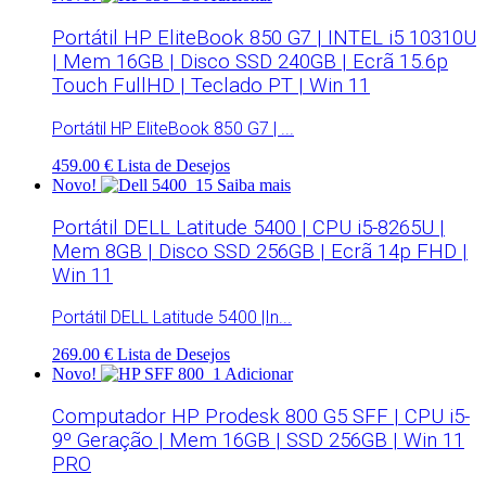
Portátil HP EliteBook 850 G7 | INTEL i5 10310U
| Mem 16GB | Disco SSD 240GB | Ecrã 15.6p
Touch FullHD | Teclado PT | Win 11
Portátil HP EliteBook 850 G7 | ...
459.00 €
Lista de Desejos
Novo!
Saiba mais
Portátil DELL Latitude 5400 | CPU i5-8265U |
Mem 8GB | Disco SSD 256GB | Ecrã 14p FHD |
Win 11
Portátil DELL Latitude 5400 |In...
269.00 €
Lista de Desejos
Novo!
Adicionar
Computador HP Prodesk 800 G5 SFF | CPU i5-
9º Geração | Mem 16GB | SSD 256GB | Win 11
PRO