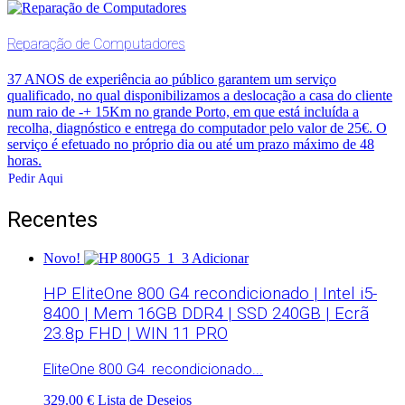
Reparação de Computadores
37 ANOS de experiência ao público garantem um serviço
qualificado, no qual disponibilizamos a deslocação a casa do cliente
num raio de -+ 15Km no grande Porto, em que está incluída a
recolha, diagnóstico e entrega do computador pelo valor de 25€. O
serviço é efetuado no próprio dia ou até um prazo máximo de 48
horas.
Pedir Aqui
Recentes
Novo!
Adicionar
HP EliteOne 800 G4 recondicionado | Intel i5-
8400 | Mem 16GB DDR4 | SSD 240GB | Ecrã
23.8p FHD | WIN 11 PRO
EliteOne 800 G4 recondicionado...
329.00 €
Lista de Desejos