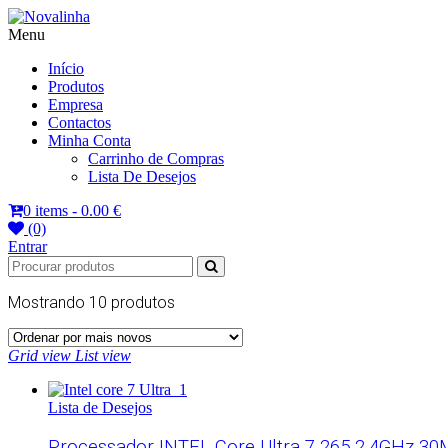
Menu
Novalinha
Informatica
Início
Produtos
Empresa
Contactos
Minha Conta
Carrinho de Compras
Lista De Desejos
0 items -
0.00 €
(0)
Entrar
Mostrando
10 produtos
Grid view
List view
Lista de Desejos
Processador INTEL Core Ultra 7 265 2.4GHz 30