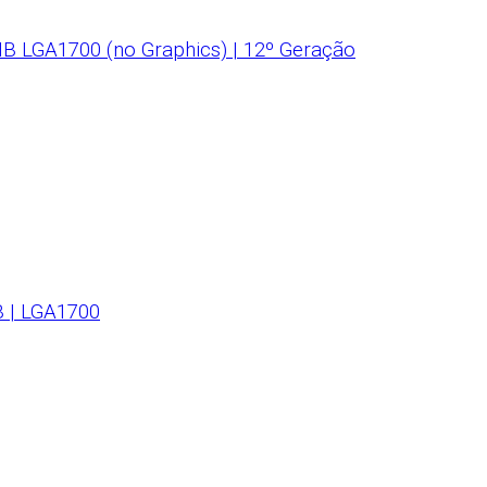
B LGA1700 (no Graphics) | 12º Geração
B | LGA1700