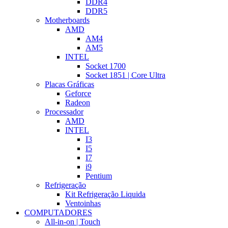
DDR4
DDR5
Motherboards
AMD
AM4
AM5
INTEL
Socket 1700
Socket 1851 | Core Ultra
Placas Gráficas
Geforce
Radeon
Processador
AMD
INTEL
I3
I5
I7
i9
Pentium
Refrigeração
Kit Refrigeração Liquida
Ventoinhas
COMPUTADORES
All-in-on | Touch