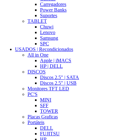
Carregadores
Power Banks
Suportes
TABLET
Chuwi
Lenovo
Samsung
SPC
USADOS | Recondicionados
All in One
Apple | iMACS
HP | DELL
DISCOS
Discos 2.5" | SATA
Discos 2.5" | USB
Monitores TFT LED
PC'S
MINI
SFF
TOWER
Placas Graficas
Portáteis
DELL
FUJITSU
HP