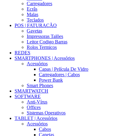
Carregadores
Ecrâs
Malas
Teclados
POS | FATURAÇÃO
Gavetas
Impressoras Talões
Leitor Codigo Barras
Rolos Termicos
REDES
SMARTPHONES | Acessórios
Acessórios
Capas | Película De Vidro
Carregadores | Cabos
Power Bank
Smart Phones
SMARTWATCH
SOFTWARE
Anti-Vírus
Offices
Sistemas Operativos
TABLET | Acessórios
Acessórios
Cabos
Canetas