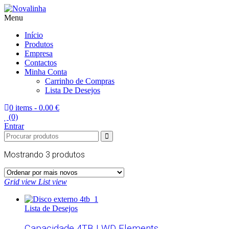
Menu
Novalinha
Informatica
Início
Produtos
Empresa
Contactos
Minha Conta
Carrinho de Compras
Lista De Desejos
0 items -
0.00 €
(0)
Entrar
Mostrando
3 produtos
Grid view
List view
Lista de Desejos
Capacidade 4TB | WD Elements