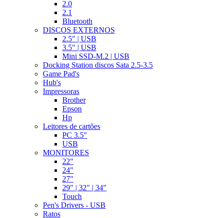
2.0
2.1
Bluetooth
DISCOS EXTERNOS
2.5" | USB
3.5" | USB
Mini SSD-M.2 | USB
Docking Station discos Sata 2.5-3.5
Game Pad's
Hub's
Impressoras
Brother
Epson
Hp
Leitores de cartões
PC 3.5"
USB
MONITORES
22"
24"
27"
29" | 32" | 34"
Touch
Pen's Drivers - USB
Ratos