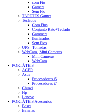
com Fio
Gamers
Sem Fio
TAPETES Gamer
Teclados
Com Fios
Conjunto Rato+Teclado
Gammers
Iluminados
Sem Fios
UPS | Tomadas
WebCam | Mini Cameras
Mini Cameras
WebCam
PORTÁTEIS
ACER
Asus
Procesadores i5
Procesadores i7
Chuwi
Hp
Lenovo
PORTÁTEIS Acessórios
Bases
Baterias