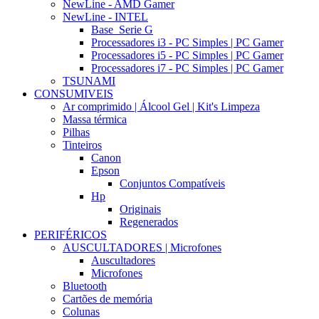
NewLine - AMD Gamer
NewLine - INTEL
Base_Serie G
Processadores i3 - PC Simples | PC Gamer
Processadores i5 - PC Simples | PC Gamer
Processadores i7 - PC Simples | PC Gamer
TSUNAMI
CONSUMIVEIS
Ar comprimido | Álcool Gel | Kit's Limpeza
Massa térmica
Pilhas
Tinteiros
Canon
Epson
Conjuntos Compatíveis
Hp
Originais
Regenerados
PERIFÉRICOS
AUSCULTADORES | Microfones
Auscultadores
Microfones
Bluetooth
Cartões de memória
Colunas