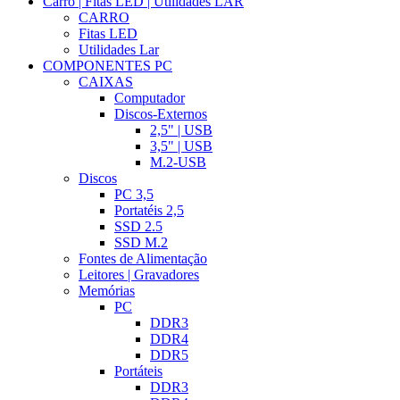
Carro | Fitas LED | Utilidades LAR
CARRO
Fitas LED
Utilidades Lar
COMPONENTES PC
CAIXAS
Computador
Discos-Externos
2,5" | USB
3,5" | USB
M.2-USB
Discos
PC 3,5
Portatéis 2,5
SSD 2.5
SSD M.2
Fontes de Alimentação
Leitores | Gravadores
Memórias
PC
DDR3
DDR4
DDR5
Portáteis
DDR3