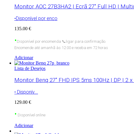
Monitor AOC 27B3HA2 | Ecrã 27″ Full HD | Multi
•Disponível por enco
135.00 €
•
Disponível
por encomenda
📞
ligar para confirmação.
Encomende até amanhã às 12:00 e receba em 72 horas
Adicionar
Lista de Desejos
Monitor Benq 27″ FHD IPS 5ms 100Hz | DP | 2 
• Disponív...
129.00 €
•
Disponível online
Adicionar