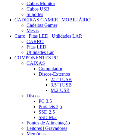
Cabos Monitor
Cabos USB
Suportes
CADEIRAS GAMER | MOBILIÁRIO
Cadeiras Gamer
Mesas
Carro | Fitas LED | Utilidades LAR
CARRO
Fitas LED
Utilidades Lar
COMPONENTES PC
CAIXAS
Computador
Discos-Externos
2,5" | USB
3,5" | USB
M.2-USB
Discos
PC 3,5
Portatéis 2,5
SSD 2.5
SSD M.2
Fontes de Alimentação
Leitores | Gravadores
Memórias