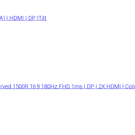
 | HDMI | DP |Tilt
ed 1500R 16:9 180Hz FHD 1ms | DP | 2X HDMI | Col