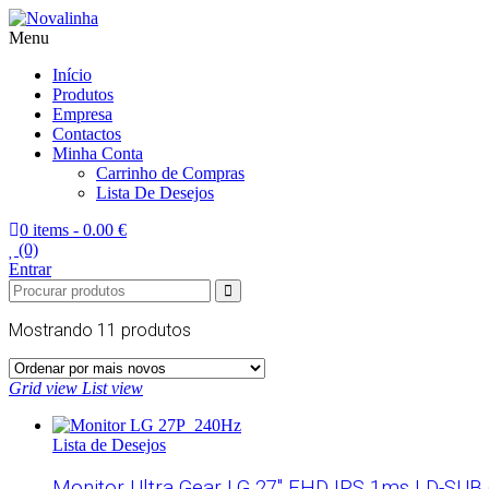
Menu
Novalinha
Informatica
Início
Produtos
Empresa
Contactos
Minha Conta
Carrinho de Compras
Lista De Desejos
0 items -
0.00 €
(0)
Entrar
Mostrando
11 produtos
Grid view
List view
Lista de Desejos
Monitor Ultra Gear LG 27″ FHD IPS 1ms | D-SUB 