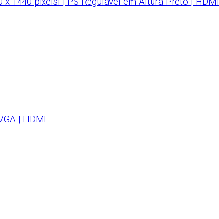
 1440 pixelsI | PS Regulável em Altura Preto | HDMI
 VGA | HDMI