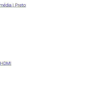
média | Preto
x HDMI