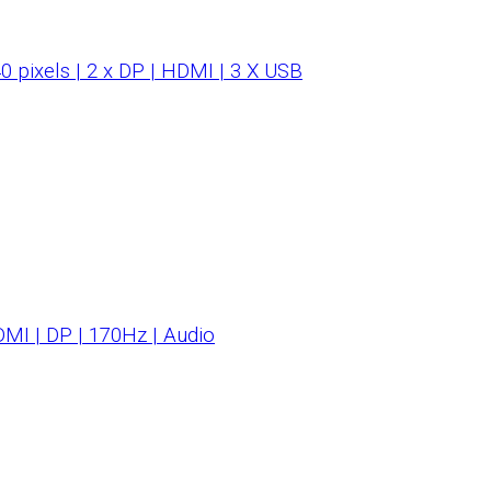
 pixels | 2 x DP | HDMI | 3 X USB
I | DP | 170Hz | Audio