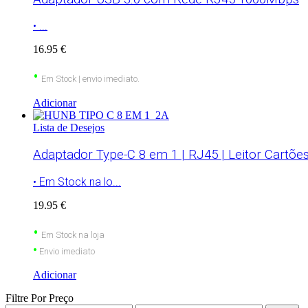
• ...
16.95 €
•
Em Stock | envio imediato.
Adicionar
Lista de Desejos
Adaptador Type-C 8 em 1 | RJ45 | Leitor Cartões
• Em Stock na lo...
19.95 €
•
Em Stock na loja
•
Envio imediato
Adicionar
Filtre Por Preço