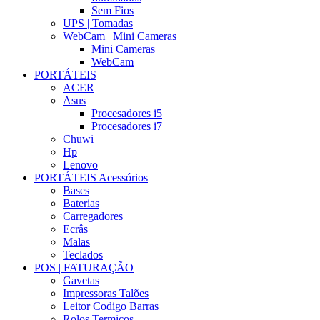
Sem Fios
UPS | Tomadas
WebCam | Mini Cameras
Mini Cameras
WebCam
PORTÁTEIS
ACER
Asus
Procesadores i5
Procesadores i7
Chuwi
Hp
Lenovo
PORTÁTEIS Acessórios
Bases
Baterias
Carregadores
Ecrâs
Malas
Teclados
POS | FATURAÇÃO
Gavetas
Impressoras Talões
Leitor Codigo Barras
Rolos Termicos