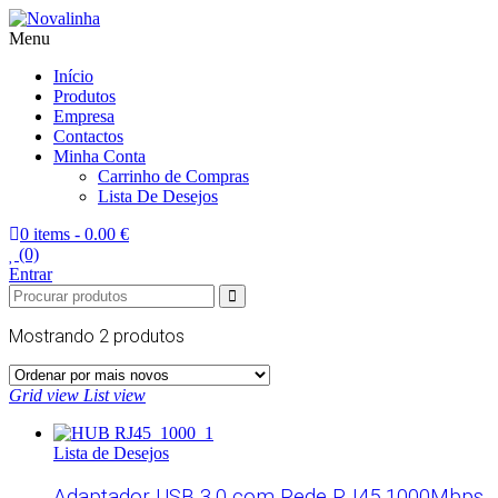
Menu
Novalinha
Informatica
Início
Produtos
Empresa
Contactos
Minha Conta
Carrinho de Compras
Lista De Desejos
0 items -
0.00 €
(0)
Entrar
Mostrando
2 produtos
Grid view
List view
Lista de Desejos
Adaptador USB 3.0 com Rede RJ45 1000Mbps