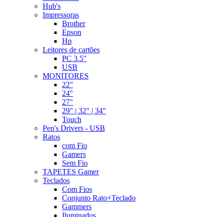
Hub's
Impressoras
Brother
Epson
Hp
Leitores de cartões
PC 3.5"
USB
MONITORES
22"
24"
27"
29" | 32" | 34"
Touch
Pen's Drivers - USB
Ratos
com Fio
Gamers
Sem Fio
TAPETES Gamer
Teclados
Com Fios
Conjunto Rato+Teclado
Gammers
Iluminados