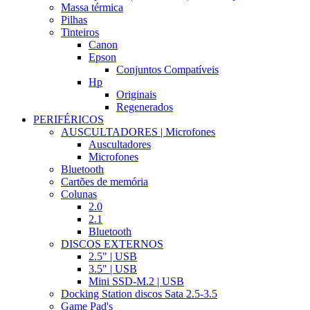
Massa térmica
Pilhas
Tinteiros
Canon
Epson
Conjuntos Compatíveis
Hp
Originais
Regenerados
PERIFÉRICOS
AUSCULTADORES | Microfones
Auscultadores
Microfones
Bluetooth
Cartões de memória
Colunas
2.0
2.1
Bluetooth
DISCOS EXTERNOS
2.5" | USB
3.5" | USB
Mini SSD-M.2 | USB
Docking Station discos Sata 2.5-3.5
Game Pad's