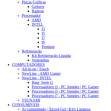
Placas Gráficas
Geforce
Radeon
Processador
AMD
INTEL
I3
I5
I7
i9
Pentium
Refrigeração
Kit Refrigeração Liquida
Ventoinhas
COMPUTADORES
All-in-on | Touch
NewLine - AMD Gamer
NewLine - INTEL
Base_Serie G
Processadores i3 - PC Simples | PC Gamer
Processadores i5 - PC Simples | PC Gamer
Processadores i7 - PC Simples | PC Gamer
TSUNAMI
CONSUMIVEIS
Ar comprimido | Álcool Gel | Kit's Limpeza