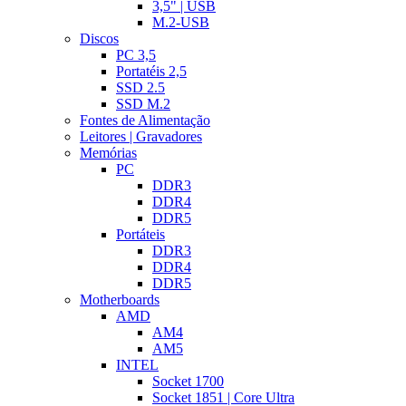
3,5" | USB
M.2-USB
Discos
PC 3,5
Portatéis 2,5
SSD 2.5
SSD M.2
Fontes de Alimentação
Leitores | Gravadores
Memórias
PC
DDR3
DDR4
DDR5
Portáteis
DDR3
DDR4
DDR5
Motherboards
AMD
AM4
AM5
INTEL
Socket 1700
Socket 1851 | Core Ultra