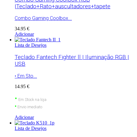
|Teclado+Rato+auscultadores+tapete
Combo Gaming Coolbox...
34.95 €
Adicionar
Lista de Desejos
Teclado Fantech Fighter ll | Iluminação RGB |
USB
• Em Sto...
14.95 €
•
Em Stock na loja
•
Envio imediato
Adicionar
Lista de Desejos