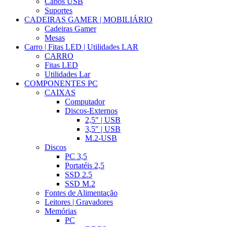
Cabos USB
Suportes
CADEIRAS GAMER | MOBILIÁRIO
Cadeiras Gamer
Mesas
Carro | Fitas LED | Utilidades LAR
CARRO
Fitas LED
Utilidades Lar
COMPONENTES PC
CAIXAS
Computador
Discos-Externos
2,5" | USB
3,5" | USB
M.2-USB
Discos
PC 3,5
Portatéis 2,5
SSD 2.5
SSD M.2
Fontes de Alimentação
Leitores | Gravadores
Memórias
PC