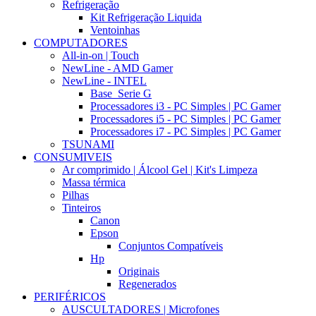
Refrigeração
Kit Refrigeração Liquida
Ventoinhas
COMPUTADORES
All-in-on | Touch
NewLine - AMD Gamer
NewLine - INTEL
Base_Serie G
Processadores i3 - PC Simples | PC Gamer
Processadores i5 - PC Simples | PC Gamer
Processadores i7 - PC Simples | PC Gamer
TSUNAMI
CONSUMIVEIS
Ar comprimido | Álcool Gel | Kit's Limpeza
Massa térmica
Pilhas
Tinteiros
Canon
Epson
Conjuntos Compatíveis
Hp
Originais
Regenerados
PERIFÉRICOS
AUSCULTADORES | Microfones