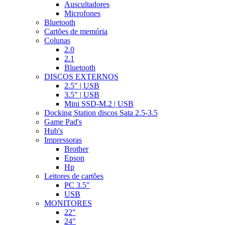
Auscultadores
Microfones
Bluetooth
Cartões de memória
Colunas
2.0
2.1
Bluetooth
DISCOS EXTERNOS
2.5" | USB
3.5" | USB
Mini SSD-M.2 | USB
Docking Station discos Sata 2.5-3.5
Game Pad's
Hub's
Impressoras
Brother
Epson
Hp
Leitores de cartões
PC 3.5"
USB
MONITORES
22"
24"