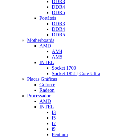
DDR3
DDR4
DDR5
Portáteis
DDR3
DDR4
DDR5
Motherboards
AMD
AM4
AM5
INTEL
Socket 1700
Socket 1851 | Core Ultra
Placas Gráficas
Geforce
Radeon
Processador
AMD
INTEL
I3
I5
I7
i9
Pentium