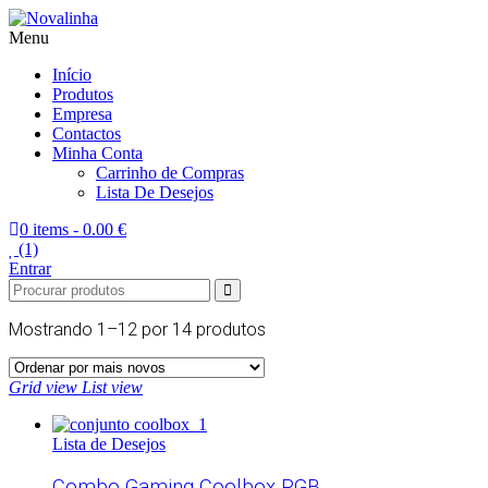
Menu
Novalinha
Informatica
Início
Produtos
Empresa
Contactos
Minha Conta
Carrinho de Compras
Lista De Desejos
0 items -
0.00 €
(1)
Entrar
Mostrando 1–12 por
14 produtos
Grid view
List view
Lista de Desejos
Combo Gaming Coolbox RGB