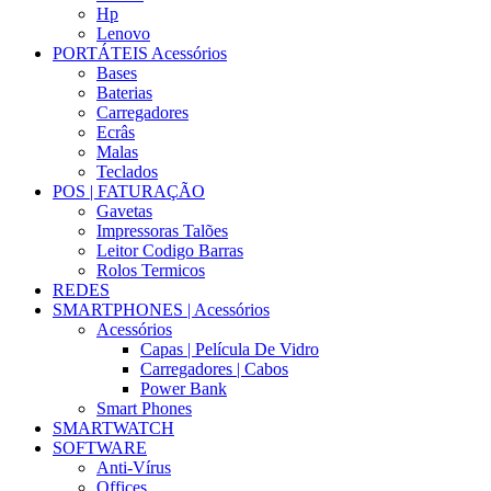
Hp
Lenovo
PORTÁTEIS Acessórios
Bases
Baterias
Carregadores
Ecrâs
Malas
Teclados
POS | FATURAÇÃO
Gavetas
Impressoras Talões
Leitor Codigo Barras
Rolos Termicos
REDES
SMARTPHONES | Acessórios
Acessórios
Capas | Película De Vidro
Carregadores | Cabos
Power Bank
Smart Phones
SMARTWATCH
SOFTWARE
Anti-Vírus
Offices