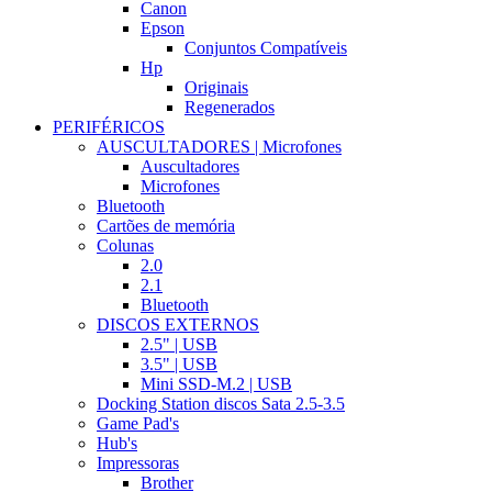
Canon
Epson
Conjuntos Compatíveis
Hp
Originais
Regenerados
PERIFÉRICOS
AUSCULTADORES | Microfones
Auscultadores
Microfones
Bluetooth
Cartões de memória
Colunas
2.0
2.1
Bluetooth
DISCOS EXTERNOS
2.5" | USB
3.5" | USB
Mini SSD-M.2 | USB
Docking Station discos Sata 2.5-3.5
Game Pad's
Hub's
Impressoras
Brother