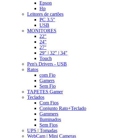
Epson
Hp
Leitores de cartões
PC 3.5"
USB
MONITORES
22"
24"
27"
29" | 32" | 34"
Touch
Pen's Drivers - USB
Ratos
com Fio
Gamers
Sem Fio
TAPETES Gamer
Teclados
Com Fios
Conjunto Rato+Teclado
Gammers
Iluminados
Sem Fios
UPS | Tomadas
WebCam | Mini Cameras