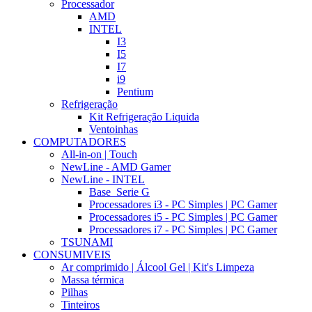
Processador
AMD
INTEL
I3
I5
I7
i9
Pentium
Refrigeração
Kit Refrigeração Liquida
Ventoinhas
COMPUTADORES
All-in-on | Touch
NewLine - AMD Gamer
NewLine - INTEL
Base_Serie G
Processadores i3 - PC Simples | PC Gamer
Processadores i5 - PC Simples | PC Gamer
Processadores i7 - PC Simples | PC Gamer
TSUNAMI
CONSUMIVEIS
Ar comprimido | Álcool Gel | Kit's Limpeza
Massa térmica
Pilhas
Tinteiros