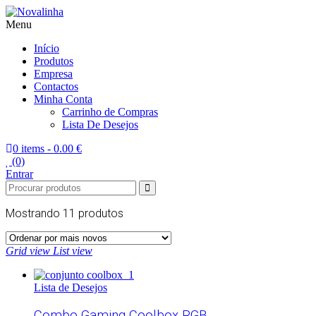
Menu
Novalinha
Informatica
Início
Produtos
Empresa
Contactos
Minha Conta
Carrinho de Compras
Lista De Desejos
0 items -
0.00 €
(0)
Entrar
Mostrando
11 produtos
Grid view
List view
Lista de Desejos
Combo Gaming Coolbox RGB