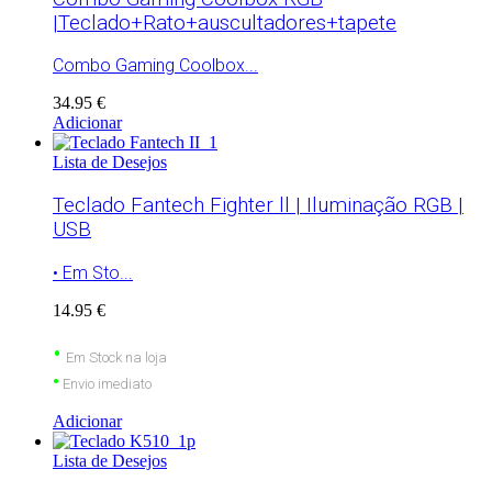
|Teclado+Rato+auscultadores+tapete
Combo Gaming Coolbox...
34.95 €
Adicionar
Lista de Desejos
Teclado Fantech Fighter ll | Iluminação RGB |
USB
• Em Sto...
14.95 €
•
Em Stock na loja
•
Envio imediato
Adicionar
Lista de Desejos