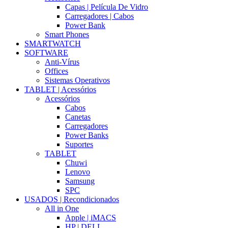
Capas | Película De Vidro
Carregadores | Cabos
Power Bank
Smart Phones
SMARTWATCH
SOFTWARE
Anti-Vírus
Offices
Sistemas Operativos
TABLET | Acessórios
Acessórios
Cabos
Canetas
Carregadores
Power Banks
Suportes
TABLET
Chuwi
Lenovo
Samsung
SPC
USADOS | Recondicionados
All in One
Apple | iMACS
HP | DELL