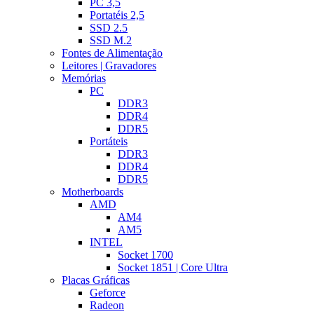
PC 3,5
Portatéis 2,5
SSD 2.5
SSD M.2
Fontes de Alimentação
Leitores | Gravadores
Memórias
PC
DDR3
DDR4
DDR5
Portáteis
DDR3
DDR4
DDR5
Motherboards
AMD
AM4
AM5
INTEL
Socket 1700
Socket 1851 | Core Ultra
Placas Gráficas
Geforce
Radeon