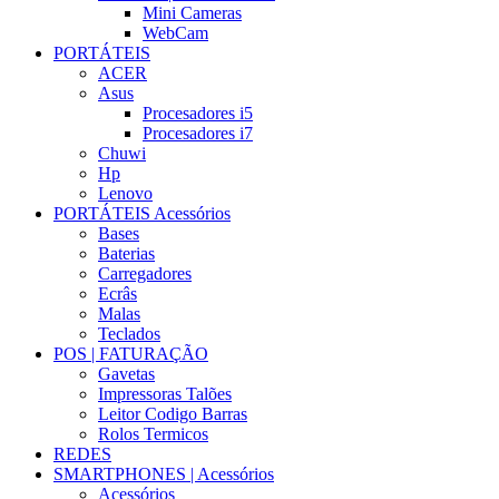
Mini Cameras
WebCam
PORTÁTEIS
ACER
Asus
Procesadores i5
Procesadores i7
Chuwi
Hp
Lenovo
PORTÁTEIS Acessórios
Bases
Baterias
Carregadores
Ecrâs
Malas
Teclados
POS | FATURAÇÃO
Gavetas
Impressoras Talões
Leitor Codigo Barras
Rolos Termicos
REDES
SMARTPHONES | Acessórios
Acessórios