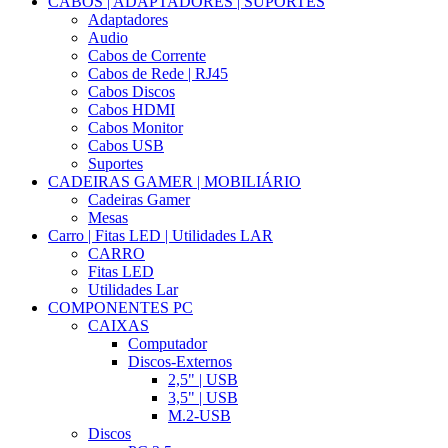
CABOS | ADAPTADORES | SUPORTES
Adaptadores
Audio
Cabos de Corrente
Cabos de Rede | RJ45
Cabos Discos
Cabos HDMI
Cabos Monitor
Cabos USB
Suportes
CADEIRAS GAMER | MOBILIÁRIO
Cadeiras Gamer
Mesas
Carro | Fitas LED | Utilidades LAR
CARRO
Fitas LED
Utilidades Lar
COMPONENTES PC
CAIXAS
Computador
Discos-Externos
2,5" | USB
3,5" | USB
M.2-USB
Discos