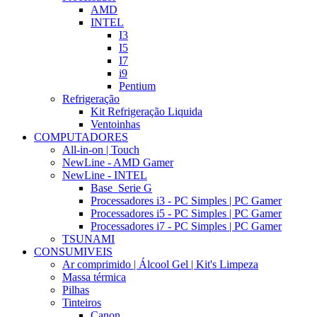
AMD
INTEL
I3
I5
I7
i9
Pentium
Refrigeração
Kit Refrigeração Liquida
Ventoinhas
COMPUTADORES
All-in-on | Touch
NewLine - AMD Gamer
NewLine - INTEL
Base_Serie G
Processadores i3 - PC Simples | PC Gamer
Processadores i5 - PC Simples | PC Gamer
Processadores i7 - PC Simples | PC Gamer
TSUNAMI
CONSUMIVEIS
Ar comprimido | Álcool Gel | Kit's Limpeza
Massa térmica
Pilhas
Tinteiros
Canon