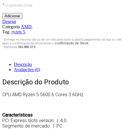
•
Disponível online
Adicionar
Desejar
Categoria
AMD
.
Tag:
ryzen 5
.
- Entrega no mesmo dia ou de um dia para outro a pronto pagamento na loja ou site,
após a confirmação da encomenda e
confirmação de Stock
.
-Telemóvel
965 880 019
Descrição
Avaliações (0)
Descrição do Produto
CPU AMD Ryzen 5 5600 6 Cores 3.6GHz
Características
PCI Express slots version | 4.0
Segmento de mercado | PC