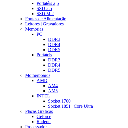
Portatéis 2,5
SSD 2.5
SSD M.2
Fontes de Alimentação
Leitores | Gravadores
Memórias
PC
DDR3
DDR4
DDR5
Portáteis
DDR3
DDR4
DDR5
Motherboards
AMD
AM4
AM5
INTEL
Socket 1700
Socket 1851 | Core Ultra
Placas Gráficas
Geforce
Radeon
Processador