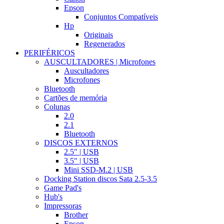
Epson
Conjuntos Compatíveis
Hp
Originais
Regenerados
PERIFÉRICOS
AUSCULTADORES | Microfones
Auscultadores
Microfones
Bluetooth
Cartões de memória
Colunas
2.0
2.1
Bluetooth
DISCOS EXTERNOS
2.5" | USB
3.5" | USB
Mini SSD-M.2 | USB
Docking Station discos Sata 2.5-3.5
Game Pad's
Hub's
Impressoras
Brother
Epson