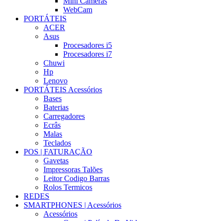
Mini Cameras
WebCam
PORTÁTEIS
ACER
Asus
Procesadores i5
Procesadores i7
Chuwi
Hp
Lenovo
PORTÁTEIS Acessórios
Bases
Baterias
Carregadores
Ecrâs
Malas
Teclados
POS | FATURAÇÃO
Gavetas
Impressoras Talões
Leitor Codigo Barras
Rolos Termicos
REDES
SMARTPHONES | Acessórios
Acessórios