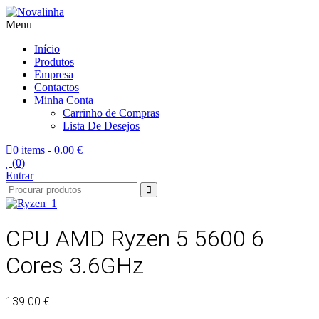
Menu
Novalinha
Informatica
Início
Produtos
Empresa
Contactos
Minha Conta
Carrinho de Compras
Lista De Desejos
0 items -
0.00 €
(0)
Entrar
CPU AMD Ryzen 5 5600 6
Cores 3.6GHz
139.00 €