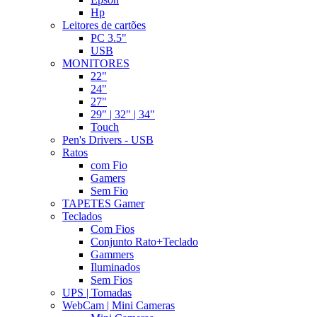
Hp
Leitores de cartões
PC 3.5"
USB
MONITORES
22"
24"
27"
29" | 32" | 34"
Touch
Pen's Drivers - USB
Ratos
com Fio
Gamers
Sem Fio
TAPETES Gamer
Teclados
Com Fios
Conjunto Rato+Teclado
Gammers
Iluminados
Sem Fios
UPS | Tomadas
WebCam | Mini Cameras