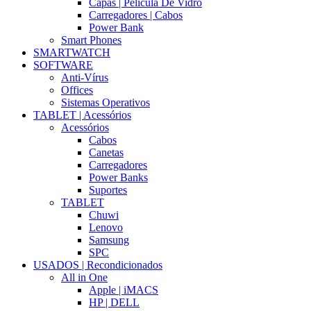
Capas | Película De Vidro
Carregadores | Cabos
Power Bank
Smart Phones
SMARTWATCH
SOFTWARE
Anti-Vírus
Offices
Sistemas Operativos
TABLET | Acessórios
Acessórios
Cabos
Canetas
Carregadores
Power Banks
Suportes
TABLET
Chuwi
Lenovo
Samsung
SPC
USADOS | Recondicionados
All in One
Apple | iMACS
HP | DELL