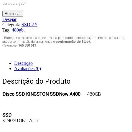
da aquisição.”
Adicionar
Desejar
Categoria
SSD 2.5
.
Tag:
480gb
.
- Entrega no mesmo dia ou de um dia para outro a pronto pagamento na loja ou site,
após a confirmação da encomenda e
confirmação de Stock
.
-Telemóvel
965 880 019
Descrição
Avaliações (0)
Descrição do Produto
Disco SSD
KINGSTON SSDNow A400
– 480GB
SSD
KINGSTON | 7mm