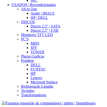
SPC
USADOS | Recondicionados
All in One
Apple | iMACS
HP | DELL
DISCOS
Discos 2.5" | SATA
Discos 2.5" | USB
Monitores TFT LED
PC'S
MINI
SFF
TOWER
Placas Graficas
Portáteis
DELL
FUJITSU
HP
Lenovo
Microsoft Surface
Refrigeração Líquida
Teclados
Transformadores