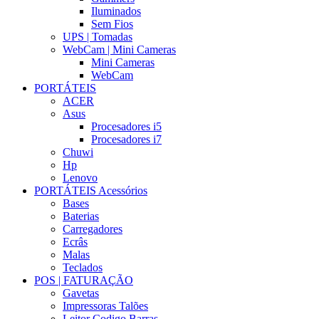
Iluminados
Sem Fios
UPS | Tomadas
WebCam | Mini Cameras
Mini Cameras
WebCam
PORTÁTEIS
ACER
Asus
Procesadores i5
Procesadores i7
Chuwi
Hp
Lenovo
PORTÁTEIS Acessórios
Bases
Baterias
Carregadores
Ecrâs
Malas
Teclados
POS | FATURAÇÃO
Gavetas
Impressoras Talões
Leitor Codigo Barras