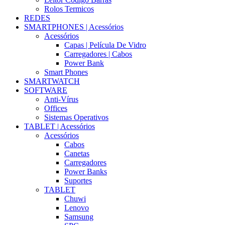
Rolos Termicos
REDES
SMARTPHONES | Acessórios
Acessórios
Capas | Película De Vidro
Carregadores | Cabos
Power Bank
Smart Phones
SMARTWATCH
SOFTWARE
Anti-Vírus
Offices
Sistemas Operativos
TABLET | Acessórios
Acessórios
Cabos
Canetas
Carregadores
Power Banks
Suportes
TABLET
Chuwi
Lenovo
Samsung