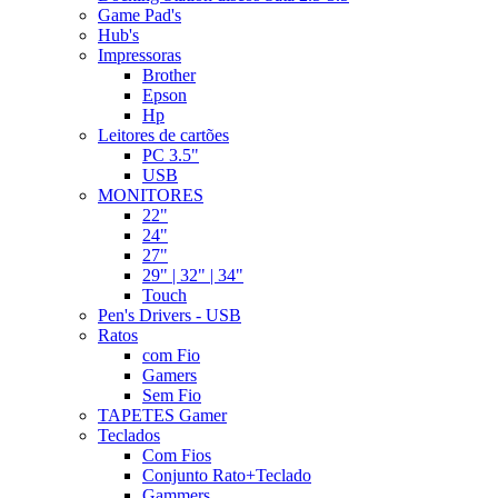
Game Pad's
Hub's
Impressoras
Brother
Epson
Hp
Leitores de cartões
PC 3.5"
USB
MONITORES
22"
24"
27"
29" | 32" | 34"
Touch
Pen's Drivers - USB
Ratos
com Fio
Gamers
Sem Fio
TAPETES Gamer
Teclados
Com Fios
Conjunto Rato+Teclado
Gammers