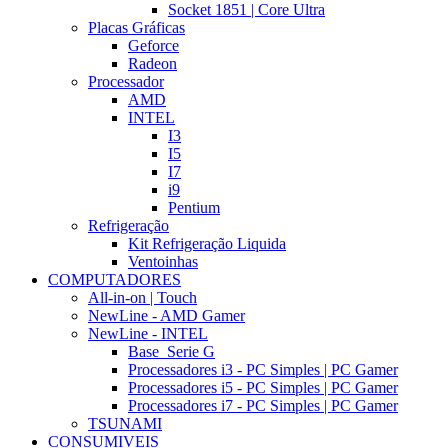
Socket 1851 | Core Ultra
Placas Gráficas
Geforce
Radeon
Processador
AMD
INTEL
I3
I5
I7
i9
Pentium
Refrigeração
Kit Refrigeração Liquida
Ventoinhas
COMPUTADORES
All-in-on | Touch
NewLine - AMD Gamer
NewLine - INTEL
Base_Serie G
Processadores i3 - PC Simples | PC Gamer
Processadores i5 - PC Simples | PC Gamer
Processadores i7 - PC Simples | PC Gamer
TSUNAMI
CONSUMIVEIS