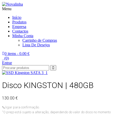
Menu
Novalinha
Informatica
Início
Produtos
Empresa
Contactos
Minha Conta
Carrinho de Compras
Lista De Desejos
0 items -
0.00 €
(0)
Entrar
Disco KINGSTON | 480GB
130.00 €
📞
ligar para confirmação.
“O preço está sujeito a alteração, dependendo do valor do disco no momento