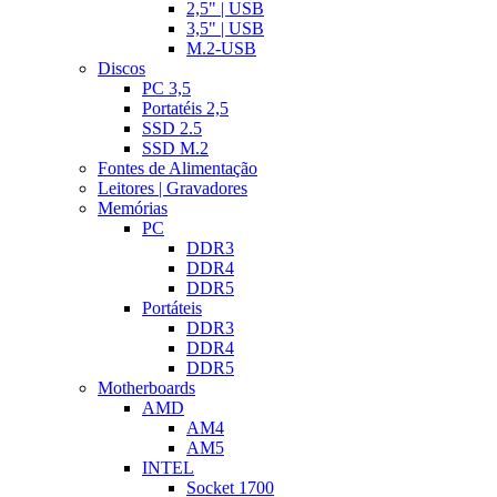
2,5" | USB
3,5" | USB
M.2-USB
Discos
PC 3,5
Portatéis 2,5
SSD 2.5
SSD M.2
Fontes de Alimentação
Leitores | Gravadores
Memórias
PC
DDR3
DDR4
DDR5
Portáteis
DDR3
DDR4
DDR5
Motherboards
AMD
AM4
AM5
INTEL
Socket 1700