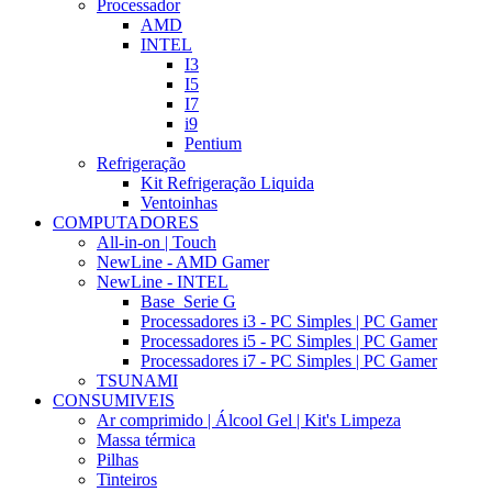
Processador
AMD
INTEL
I3
I5
I7
i9
Pentium
Refrigeração
Kit Refrigeração Liquida
Ventoinhas
COMPUTADORES
All-in-on | Touch
NewLine - AMD Gamer
NewLine - INTEL
Base_Serie G
Processadores i3 - PC Simples | PC Gamer
Processadores i5 - PC Simples | PC Gamer
Processadores i7 - PC Simples | PC Gamer
TSUNAMI
CONSUMIVEIS
Ar comprimido | Álcool Gel | Kit's Limpeza
Massa térmica
Pilhas
Tinteiros