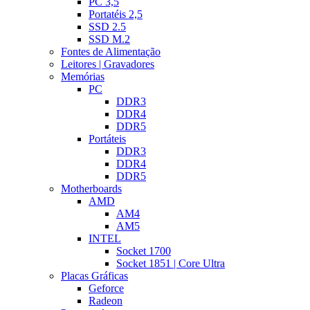
PC 3,5
Portatéis 2,5
SSD 2.5
SSD M.2
Fontes de Alimentação
Leitores | Gravadores
Memórias
PC
DDR3
DDR4
DDR5
Portáteis
DDR3
DDR4
DDR5
Motherboards
AMD
AM4
AM5
INTEL
Socket 1700
Socket 1851 | Core Ultra
Placas Gráficas
Geforce
Radeon