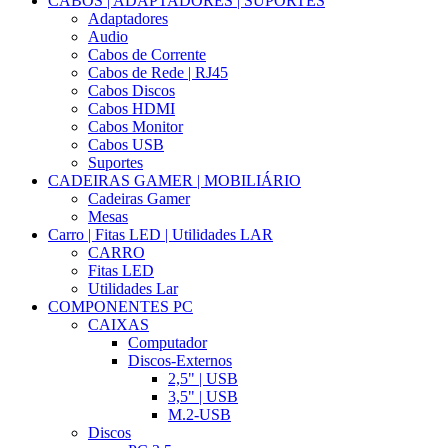
CABOS | ADAPTADORES | SUPORTES
Adaptadores
Audio
Cabos de Corrente
Cabos de Rede | RJ45
Cabos Discos
Cabos HDMI
Cabos Monitor
Cabos USB
Suportes
CADEIRAS GAMER | MOBILIÁRIO
Cadeiras Gamer
Mesas
Carro | Fitas LED | Utilidades LAR
CARRO
Fitas LED
Utilidades Lar
COMPONENTES PC
CAIXAS
Computador
Discos-Externos
2,5" | USB
3,5" | USB
M.2-USB
Discos