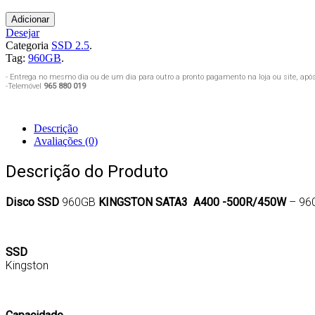
Adicionar
Desejar
Categoria
SSD 2.5
.
Tag:
960GB
.
- Entrega no mesmo dia ou de um dia para outro a pronto pagamento na loja ou site, ap
-Telemóvel
965 880 019
Descrição
Avaliações (0)
Descrição do Produto
Disco SSD
960GB
KINGSTON SATA3 A400 -500R/450W
– 96
SSD
Kingston