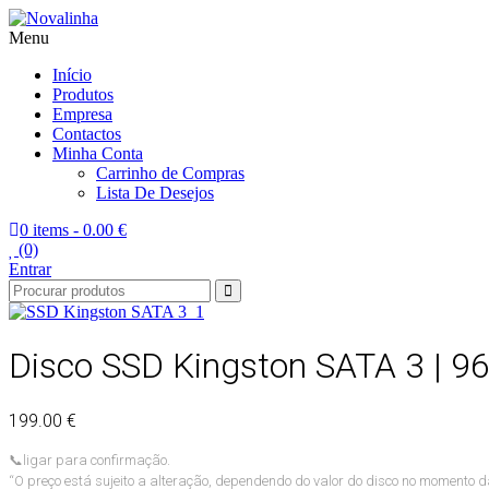
Menu
Novalinha
Informatica
Início
Produtos
Empresa
Contactos
Minha Conta
Carrinho de Compras
Lista De Desejos
0 items -
0.00 €
(0)
Entrar
Disco SSD Kingston SATA 3 | 
199.00 €
📞
ligar para confirmação.
“O preço está sujeito a alteração, dependendo do valor do disco no momento d