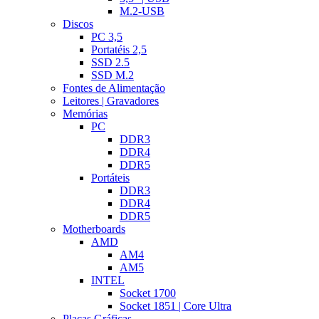
M.2-USB
Discos
PC 3,5
Portatéis 2,5
SSD 2.5
SSD M.2
Fontes de Alimentação
Leitores | Gravadores
Memórias
PC
DDR3
DDR4
DDR5
Portáteis
DDR3
DDR4
DDR5
Motherboards
AMD
AM4
AM5
INTEL
Socket 1700
Socket 1851 | Core Ultra
Placas Gráficas