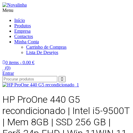
Menu
Novalinha
Informatica
Início
Produtos
Empresa
Contactos
Minha Conta
Carrinho de Compras
Lista De Desejos
0 items -
0.00 €
(0)
Entrar
HP ProOne 440 G5
recondicionado | Intel i5-9500T
| Mem 8GB | SSD 256 GB |