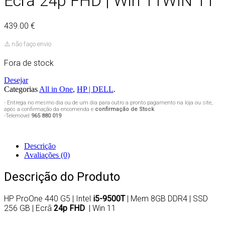
Ecrã 24p FHD | Win 11WIN 11
439.00 €
⚠️ não faço envio
Fora de stock
Desejar
Categorias
All in One
,
HP | DELL
.
- Entrega no mesmo dia ou de um dia para outro a pronto pagamento na loja ou site,
após a confirmação da encomenda e
confirmação de Stock
.
-Telemóvel
965 880 019
Descrição
Avaliações (0)
Descrição do Produto
HP ProOne 440 G5 | Intel
i5-9500T
| Mem 8GB DDR4 | SSD
256 GB | Ecrã
24p FHD
| Win 11