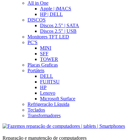
All in One
Apple | iMACS
HP | DELL
DISCOS
Discos 2.5" | SATA
Discos 2.5" | USB
Monitores TFT LED
PC'S
MINI
SFF
TOWER
Placas Graficas
Portáteis
DELL
FUJITSU
HP
Lenovo
Microsoft Surface
Refrigeração Líquida
Teclados
Transformadores
Reparação e manutenção de computadores