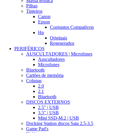
Massa térmica
Pilhas
Tinteiros
Canon
Epson
Conjuntos Compatíveis
Hp
Originais
Regenerados
PERIFÉRICOS
AUSCULTADORES | Microfones
Auscultadores
Microfones
Bluetooth
Cartões de memória
Colunas
2.0
2.1
Bluetooth
DISCOS EXTERNOS
2.5" | USB
3.5" | USB
Mini SSD-M.2 | USB
Docking Station discos Sata 2.5-3.5
Game Pad's