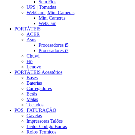
Sem Fios
UPS | Tomadas
WebCam | Mini Cameras
Mini Cameras
WebCam
PORTÁTEIS
ACER
Asus
Procesadores i5
Procesadores i7
Chuwi
Hp
Lenovo
PORTÁTEIS Acessórios
Bases
Baterias
Carregadores
Ecrâs
Malas
Teclados
POS | FATURAÇÃO
Gavetas
Impressoras Talões
Leitor Codigo Barras
Rolos Termicos