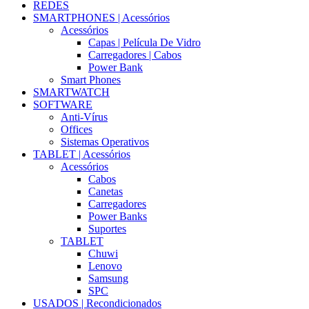
REDES
SMARTPHONES | Acessórios
Acessórios
Capas | Película De Vidro
Carregadores | Cabos
Power Bank
Smart Phones
SMARTWATCH
SOFTWARE
Anti-Vírus
Offices
Sistemas Operativos
TABLET | Acessórios
Acessórios
Cabos
Canetas
Carregadores
Power Banks
Suportes
TABLET
Chuwi
Lenovo
Samsung
SPC
USADOS | Recondicionados