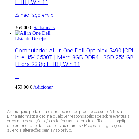
FHD | Win 11
⚠️ não faço envio
369.00 €
Saiba mais
Lista de Desejos
Computador All-in-One Dell Optiplex 5490 |CPU
Intel i5-10500T | Mem 8GB DDR4 | SSD 256 GB
| Ecrã 23.8p FHD | Win 11
...
459.00 €
Adicionar
As imagens podem não corresponder ao produto descrito. A Nova
Linha Informática declina qualquer responsabilidade sobre eventuais
erros nas descrições e/ou referências dos produtos Todos os Logotipos
são propriedade das respectivas marcas - Preços, configurações
sujeito a alterações sem aviso prévio.