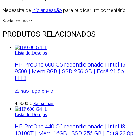
Necessita de
iniciar sessão
para publicar um comentário.
Social connect:
PRODUTOS RELACIONADOS
Lista de Desejos
HP ProOne 600 G5 recondicionado | Intel i5-
9500 | Mem 8GB | SSD 256 GB | Ecrã 21.5p
FHD
⚠️ não faço envio
459.00 €
Saiba mais
Lista de Desejos
HP ProOne 440 G6 recondicionado | Intel i3-
10100T | Mem 16GB | SSD 256 GB | Ecrã 23.8p