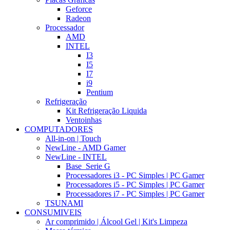
Geforce
Radeon
Processador
AMD
INTEL
I3
I5
I7
i9
Pentium
Refrigeração
Kit Refrigeração Liquida
Ventoinhas
COMPUTADORES
All-in-on | Touch
NewLine - AMD Gamer
NewLine - INTEL
Base_Serie G
Processadores i3 - PC Simples | PC Gamer
Processadores i5 - PC Simples | PC Gamer
Processadores i7 - PC Simples | PC Gamer
TSUNAMI
CONSUMIVEIS
Ar comprimido | Álcool Gel | Kit's Limpeza