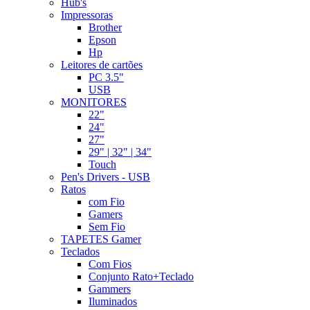
Hub's
Impressoras
Brother
Epson
Hp
Leitores de cartões
PC 3.5"
USB
MONITORES
22"
24"
27"
29" | 32" | 34"
Touch
Pen's Drivers - USB
Ratos
com Fio
Gamers
Sem Fio
TAPETES Gamer
Teclados
Com Fios
Conjunto Rato+Teclado
Gammers
Iluminados