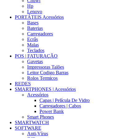
Chuwi
Hp
Lenovo
PORTÁTEIS Acessórios
Bases
Baterias
Carregadores
Ecrâs
Malas
Teclados
POS | FATURAÇÃO
Gavetas
Impressoras Talões
Leitor Codigo Barras
Rolos Termicos
REDES
SMARTPHONES | Acessórios
Acessórios
Capas | Película De Vidro
Carregadores | Cabos
Power Bank
Smart Phones
SMARTWATCH
SOFTWARE
Anti-Vírus