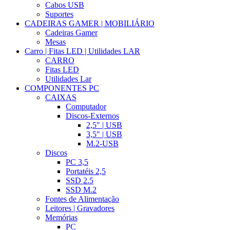
Cabos USB
Suportes
CADEIRAS GAMER | MOBILIÁRIO
Cadeiras Gamer
Mesas
Carro | Fitas LED | Utilidades LAR
CARRO
Fitas LED
Utilidades Lar
COMPONENTES PC
CAIXAS
Computador
Discos-Externos
2,5" | USB
3,5" | USB
M.2-USB
Discos
PC 3,5
Portatéis 2,5
SSD 2.5
SSD M.2
Fontes de Alimentação
Leitores | Gravadores
Memórias
PC