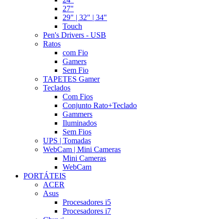
27"
29" | 32" | 34"
Touch
Pen's Drivers - USB
Ratos
com Fio
Gamers
Sem Fio
TAPETES Gamer
Teclados
Com Fios
Conjunto Rato+Teclado
Gammers
Iluminados
Sem Fios
UPS | Tomadas
WebCam | Mini Cameras
Mini Cameras
WebCam
PORTÁTEIS
ACER
Asus
Procesadores i5
Procesadores i7