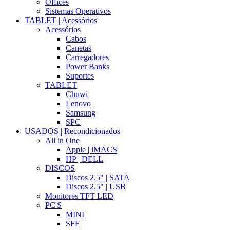
Offices
Sistemas Operativos
TABLET | Acessórios
Acessórios
Cabos
Canetas
Carregadores
Power Banks
Suportes
TABLET
Chuwi
Lenovo
Samsung
SPC
USADOS | Recondicionados
All in One
Apple | iMACS
HP | DELL
DISCOS
Discos 2.5" | SATA
Discos 2.5" | USB
Monitores TFT LED
PC'S
MINI
SFF