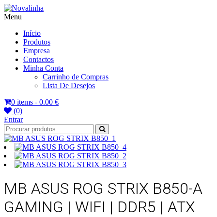
Menu
Novalinha
Informatica
Início
Produtos
Empresa
Contactos
Minha Conta
Carrinho de Compras
Lista De Desejos
0 items -
0.00 €
(0)
Entrar
MB ASUS ROG STRIX B850-A
GAMING | WIFI | DDR5 | ATX