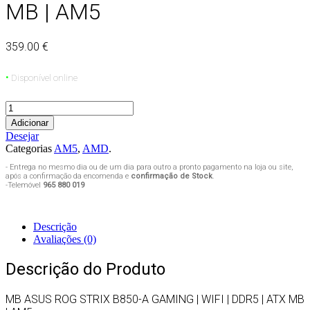
MB | AM5
359.00 €
•
Disponível online
Adicionar
Desejar
Categorias
AM5
,
AMD
.
- Entrega no mesmo dia ou de um dia para outro a pronto pagamento na loja ou site,
após a confirmação da encomenda e
confirmação de Stock
.
-Telemóvel
965 880 019
Descrição
Avaliações (0)
Descrição do Produto
MB ASUS ROG STRIX B850-A GAMING | WIFI | DDR5 | ATX MB