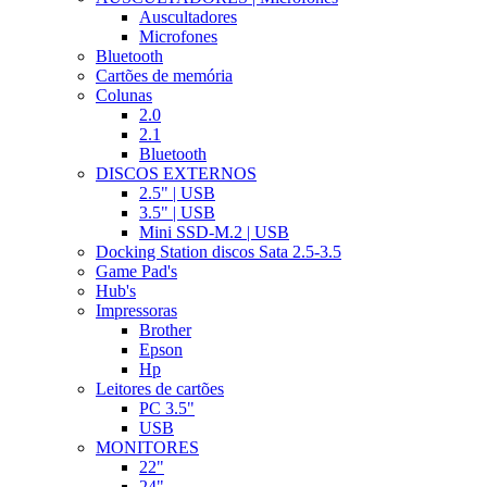
Auscultadores
Microfones
Bluetooth
Cartões de memória
Colunas
2.0
2.1
Bluetooth
DISCOS EXTERNOS
2.5" | USB
3.5" | USB
Mini SSD-M.2 | USB
Docking Station discos Sata 2.5-3.5
Game Pad's
Hub's
Impressoras
Brother
Epson
Hp
Leitores de cartões
PC 3.5"
USB
MONITORES
22"
24"