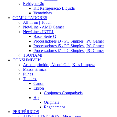
Refrigeração
Kit Refrigeração Liquida
Ventoinhas
COMPUTADORES
All-in-on | Touch
NewLine - AMD Gamer
NewLine - INTEL
Base_Serie G
Processadores i3 - PC Simples | PC Gamer
Processadores i5 - PC Simples | PC Gamer
Processadores i7 - PC Simples | PC Gamer
TSUNAMI
CONSUMIVEIS
Ar comprimido | Álcool Gel | Kit's Limpeza
Massa térmica
Pilhas
Tinteiros
Canon
Epson
Conjuntos Compatíveis
Hp
Originais
Regenerados
PERIFÉRICOS
AUSCULTADORES | Microfones