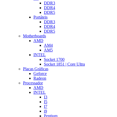
DDR3
DDR4
DDR5
Portáteis
DDR3
DDR4
DDR5
Motherboards
AMD
AM4
AM5
INTEL
Socket 1700
Socket 1851 | Core Ultra
Placas Gráficas
Geforce
Radeon
Processador
AMD
INTEL
I3
I5
I7
i9
Pentium