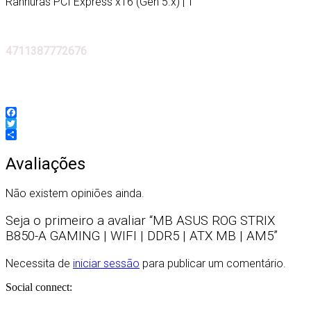
Ranhuras PCI Express x16 (Gen 5.x) | 1
4711387772676
Facebook
Twitter
Partilhar
Avaliações
Não existem opiniões ainda.
Seja o primeiro a avaliar “MB ASUS ROG STRIX
B850-A GAMING | WIFI | DDR5 | ATX MB | AM5”
Necessita de
iniciar sessão
para publicar um comentário.
Social connect: