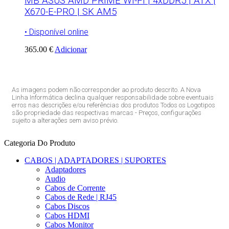
MB ASUS AMD PRIME WI-FI | 4xDDR5 | ATX |
X670-E-PRO | SK AM5
• Disponível online
365.00 €
Adicionar
As imagens podem não corresponder ao produto descrito. A Nova
Linha Informática declina qualquer responsabilidade sobre eventuais
erros nas descrições e/ou referências dos produtos Todos os Logotipos
são propriedade das respectivas marcas - Preços, configurações
sujeito a alterações sem aviso prévio.
Categoria Do Produto
CABOS | ADAPTADORES | SUPORTES
Adaptadores
Audio
Cabos de Corrente
Cabos de Rede | RJ45
Cabos Discos
Cabos HDMI
Cabos Monitor