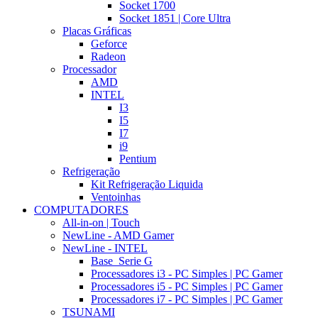
Socket 1700
Socket 1851 | Core Ultra
Placas Gráficas
Geforce
Radeon
Processador
AMD
INTEL
I3
I5
I7
i9
Pentium
Refrigeração
Kit Refrigeração Liquida
Ventoinhas
COMPUTADORES
All-in-on | Touch
NewLine - AMD Gamer
NewLine - INTEL
Base_Serie G
Processadores i3 - PC Simples | PC Gamer
Processadores i5 - PC Simples | PC Gamer
Processadores i7 - PC Simples | PC Gamer
TSUNAMI