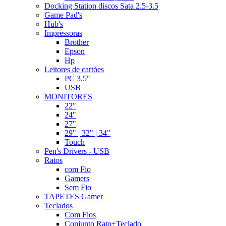
Docking Station discos Sata 2.5-3.5
Game Pad's
Hub's
Impressoras
Brother
Epson
Hp
Leitores de cartões
PC 3.5"
USB
MONITORES
22"
24"
27"
29" | 32" | 34"
Touch
Pen's Drivers - USB
Ratos
com Fio
Gamers
Sem Fio
TAPETES Gamer
Teclados
Com Fios
Conjunto Rato+Teclado