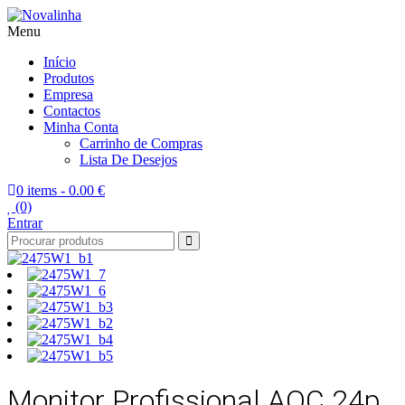
Menu
Novalinha
Informatica
Início
Produtos
Empresa
Contactos
Minha Conta
Carrinho de Compras
Lista De Desejos
0 items -
0.00 €
(0)
Entrar
Monitor Profissional AOC 24p