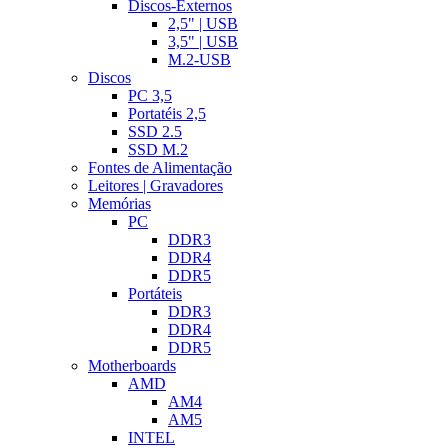
Discos-Externos
2,5" | USB
3,5" | USB
M.2-USB
Discos
PC 3,5
Portatéis 2,5
SSD 2.5
SSD M.2
Fontes de Alimentação
Leitores | Gravadores
Memórias
PC
DDR3
DDR4
DDR5
Portáteis
DDR3
DDR4
DDR5
Motherboards
AMD
AM4
AM5
INTEL