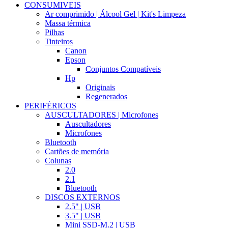
CONSUMIVEIS
Ar comprimido | Álcool Gel | Kit's Limpeza
Massa térmica
Pilhas
Tinteiros
Canon
Epson
Conjuntos Compatíveis
Hp
Originais
Regenerados
PERIFÉRICOS
AUSCULTADORES | Microfones
Auscultadores
Microfones
Bluetooth
Cartões de memória
Colunas
2.0
2.1
Bluetooth
DISCOS EXTERNOS
2.5" | USB
3.5" | USB
Mini SSD-M.2 | USB