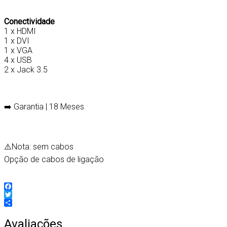
Conectividade
1 x HDMI
1 x DVI
1 x VGA
4 x USB
2 x Jack 3.5
➡️ Garantia | 18 Meses
⚠️Nota: sem cabos
Opção de cabos de ligação
Facebook
Twitter
Partilhar
Avaliações