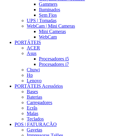
Gammers
Iluminados
Sem Fios
UPS | Tomadas
WebCam | Mini Cameras
Mini Cameras
WebCam
PORTÁTEIS
ACER
Asus
Procesadores i5
Procesadores i7
Chuwi
Hp
Lenovo
PORTÁTEIS Acessórios
Bases
Baterias
Carregadores
Ecrâs
Malas
Teclados
POS | FATURAÇÃO
Gavetas
Impressoras Talões