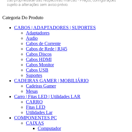
são propriedade das respectivas marcas - Preços, configurações
sujeito a alterações sem aviso prévio.
Categoria Do Produto
CABOS | ADAPTADORES | SUPORTES
Adaptadores
Audio
Cabos de Corrente
Cabos de Rede | RJ45
Cabos Discos
Cabos HDMI
Cabos Monitor
Cabos USB
Suportes
CADEIRAS GAMER | MOBILIÁRIO
Cadeiras Gamer
Mesas
Carro | Fitas LED | Utilidades LAR
CARRO
Fitas LED
Utilidades Lar
COMPONENTES PC
CAIXAS
Computador