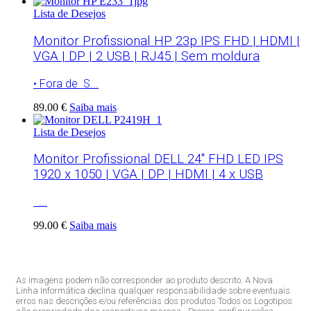
Lista de Desejos
Monitor Profissional HP 23p IPS FHD | HDMI |
VGA | DP | 2 USB | RJ45 | Sem moldura
• Fora de S...
89.00 €
Saiba mais
Lista de Desejos
Monitor Profissional DELL 24″ FHD LED IPS
1920 x 1050 | VGA | DP | HDMI | 4 x USB
...
99.00 €
Saiba mais
As imagens podem não corresponder ao produto descrito. A Nova
Linha Informática declina qualquer responsabilidade sobre eventuais
erros nas descrições e/ou referências dos produtos Todos os Logotipos