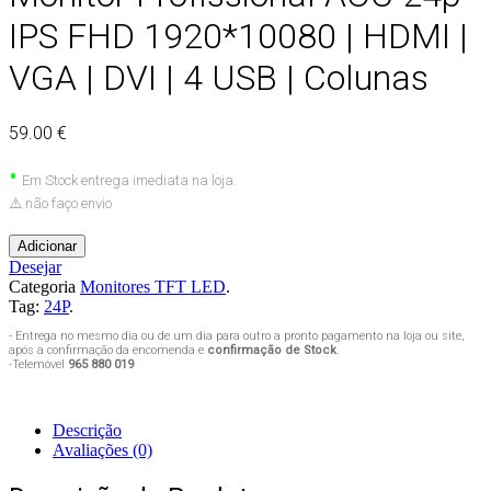
IPS FHD 1920*10080 | HDMI |
VGA | DVI | 4 USB | Colunas
59.00 €
•
Em Stock entrega imediata na loja.
⚠️ não faço envio
Adicionar
Desejar
Categoria
Monitores TFT LED
.
Tag:
24P
.
- Entrega no mesmo dia ou de um dia para outro a pronto pagamento na loja ou site,
após a confirmação da encomenda e
confirmação de Stock
.
-Telemóvel
965 880 019
Descrição
Avaliações (0)