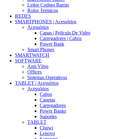
Leitor Codigo Barras
Rolos Termicos
REDES
SMARTPHONES | Acessórios
Acessórios
Capas | Película De Vidro
Carregadores | Cabos
Power Bank
Smart Phones
SMARTWATCH
SOFTWARE
Anti-Vírus
Offices
Sistemas Operativos
TABLET | Acessórios
Acessórios
Cabos
Canetas
Carregadores
Power Banks
Suportes
TABLET
Chuwi
Lenovo
Samsung