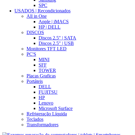
SPC
USADOS | Recondicionados
All in One
Apple | iMACS
HP | DELL
DISCOS
Discos 2.5" | SATA
Discos 2.5" | USB
Monitores TFT LED
PC'S
MINI
SFF
TOWER
Placas Graficas
Portáteis
DELL
FUJITSU
HP
Lenovo
Microsoft Surface
Refrigeração Líquida
Teclados
Transformadores