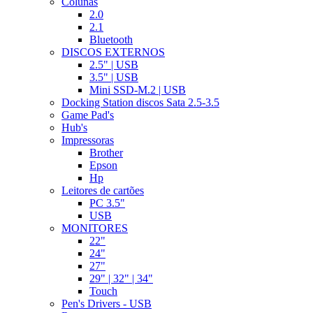
Colunas
2.0
2.1
Bluetooth
DISCOS EXTERNOS
2.5" | USB
3.5" | USB
Mini SSD-M.2 | USB
Docking Station discos Sata 2.5-3.5
Game Pad's
Hub's
Impressoras
Brother
Epson
Hp
Leitores de cartões
PC 3.5"
USB
MONITORES
22"
24"
27"
29" | 32" | 34"
Touch
Pen's Drivers - USB