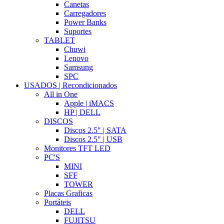
Canetas
Carregadores
Power Banks
Suportes
TABLET
Chuwi
Lenovo
Samsung
SPC
USADOS | Recondicionados
All in One
Apple | iMACS
HP | DELL
DISCOS
Discos 2.5" | SATA
Discos 2.5" | USB
Monitores TFT LED
PC'S
MINI
SFF
TOWER
Placas Graficas
Portáteis
DELL
FUJITSU