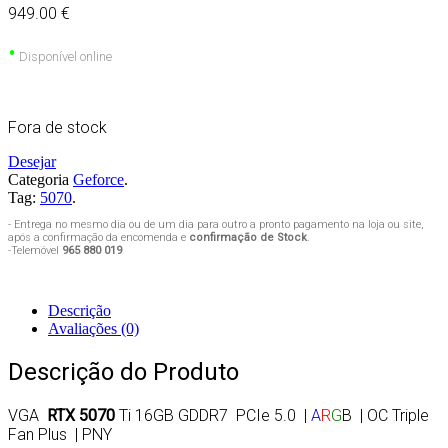
949.00 €
•
Disponível online
Fora de stock
Desejar
Categoria
Geforce
.
Tag:
5070
.
- Entrega no mesmo dia ou de um dia para outro a pronto pagamento na loja ou site,
após a confirmação da encomenda e
confirmação de Stock
.
-Telemóvel
965 880 019
Descrição
Avaliações (0)
Descrição do Produto
VGA
RTX 5070
Ti 16GB GDDR7 PCIe 5.0 |
A
R
G
B | OC Triple
Fan Plus | PNY