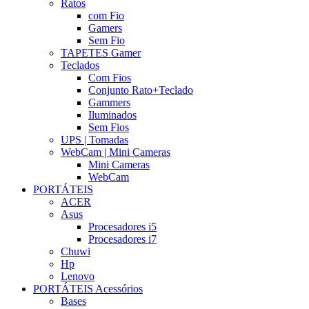
Ratos
com Fio
Gamers
Sem Fio
TAPETES Gamer
Teclados
Com Fios
Conjunto Rato+Teclado
Gammers
Iluminados
Sem Fios
UPS | Tomadas
WebCam | Mini Cameras
Mini Cameras
WebCam
PORTÁTEIS
ACER
Asus
Procesadores i5
Procesadores i7
Chuwi
Hp
Lenovo
PORTÁTEIS Acessórios
Bases