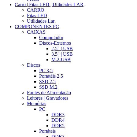
Carro | Fitas LED | Utilidades LAR
CARRO
Fitas LED
Utilidades Lar
COMPONENTES PC
CAIXAS
Computador
Discos-Externos
2,5" | USB
3,5" | USB
M.2-USB
Discos
PC 3,5
Portatéis 2,5
SSD 2.5
SSD M.2
Fontes de Alimentação
Leitores | Gravadores
Memórias
PC
DDR3
DDR4
DDR5
Portáteis
DDR3