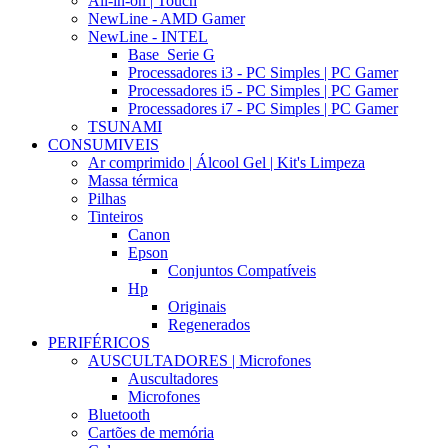
All-in-on | Touch
NewLine - AMD Gamer
NewLine - INTEL
Base_Serie G
Processadores i3 - PC Simples | PC Gamer
Processadores i5 - PC Simples | PC Gamer
Processadores i7 - PC Simples | PC Gamer
TSUNAMI
CONSUMIVEIS
Ar comprimido | Álcool Gel | Kit's Limpeza
Massa térmica
Pilhas
Tinteiros
Canon
Epson
Conjuntos Compatíveis
Hp
Originais
Regenerados
PERIFÉRICOS
AUSCULTADORES | Microfones
Auscultadores
Microfones
Bluetooth
Cartões de memória